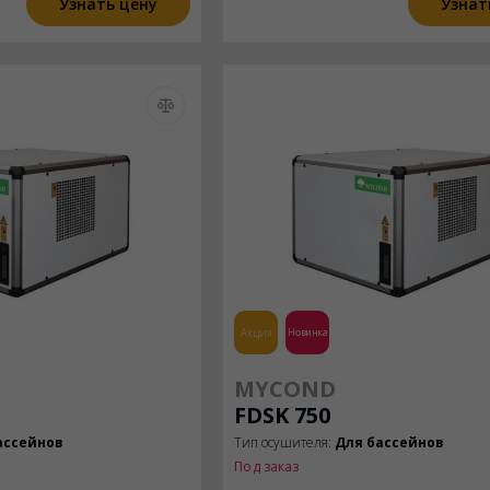
Узнать цену
Узнат
Акция
Новинка
MYCOND
FDSK 750
ассейнов
Тип осушителя:
Для бассейнов
Под заказ