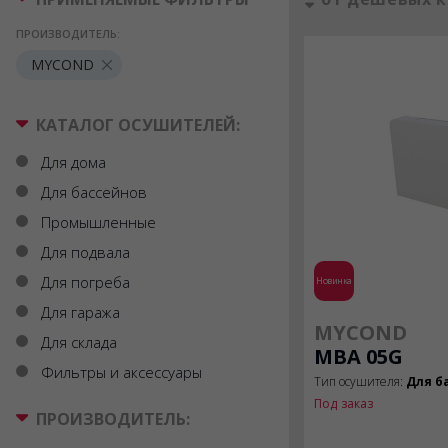
ПРОИЗВОДИТЕЛЬ:
MYCOND
КАТАЛОГ ОСУШИТЕЛЕЙ:
Для дома
Для бассейнов
Промышленные
Для подвала
Для погреба
Новинка
Для гаража
MYCOND
Для склада
MBA 05G
Фильтры и аксессуары
Тип осушителя:
Для б
Под заказ
ПРОИЗВОДИТЕЛЬ: