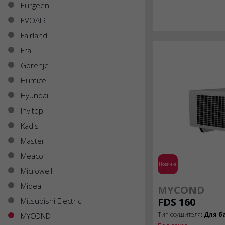
Eurgeen
EVOAIR
Fairland
Fral
Gorenje
Humicel
Hyundai
Invitop
Kadis
Master
Meaco
Новинка
Microwell
Midea
MYCOND
FDS 160
Mitsubishi Electric
Тип осушителя:
Для б
MYCOND