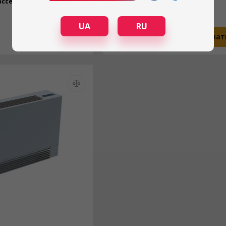
ассейнов
Тип осушителя:
Для бассейнов
Под заказ
UA
RU
Узнать цену
Узнат