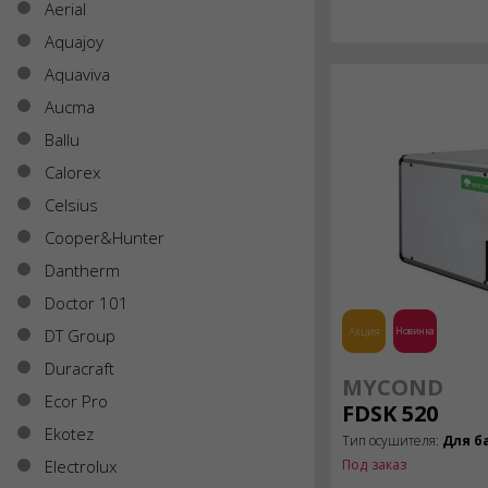
Aerial
Aquajoy
Aquaviva
Aucma
Ballu
Calorex
Celsius
Cooper&Hunter
Dantherm
Doctor 101
Акция
Новинка
DT Group
Duracraft
MYCOND
Ecor Pro
FDSK 520
Ekotez
Тип осушителя:
Для б
Electrolux
Под заказ