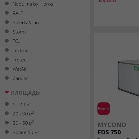
Под заказ
Neoclima by Hidros
RALF
Soler&Palau
Storm
TCL
Teclime
Trotec
WetAir
Zanussi
ПЛОЩАДЬ:
2
5 - 20 м
Новинка
2
20 - 30 м
2
30 - 50 м
MYCOND
FDS 750
2
Более 50 м