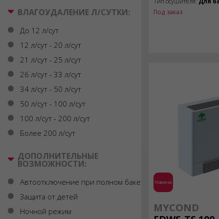
Тип осушителя:
Для б
ВЛАГОУДАЛЕНИЕ Л/СУТКИ:
Под заказ
До 12 л/сут
12 л/сут - 20 л/сут
21 л/сут - 25 л/сут
26 л/сут - 33 л/сут
34 л/сут - 50 л/сут
50 л/сут - 100 л/сут
100 л/сут - 200 л/сут
Более 200 л/сут
ДОПОЛНИТЕЛЬНЫЕ
ВОЗМОЖНОСТИ:
Автоотключение при полном баке
Новинка
Защита от детей
MYCOND
Ночной режим