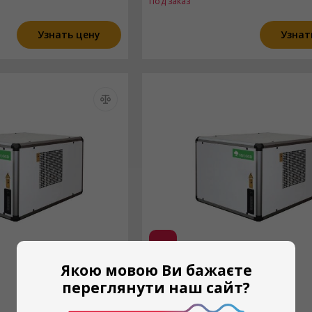
Под заказ
Узнать цену
Узнат
Новинка
Якою мовою Ви бажаєте
MYCOND
переглянути наш сайт?
FDS 980