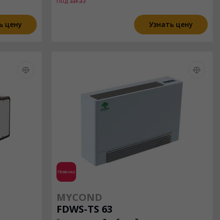
Под заказ
ь цену
Узнать цену
Новинка
MYCOND
FDWS-TS 63