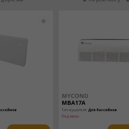
MYCOND
MBA17A
ассейнов
Тип осушителя:
Для бассейнов
Под заказ