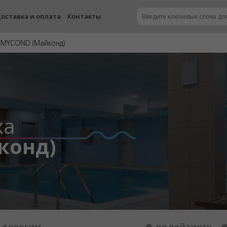
оставка и оплата
Контакты
 MYCOND (Майконд)
ха
конд)
 дорогим
по рейтингу