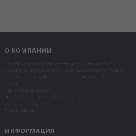
О КОМПАНИИ
Первый узкоспециализированный интернет-магазин
осушителей воздуха в Украине. В нашем каталоге - только
осушители высочайшего качества от мировых лидеров
рынка.
Наш основной адрес:
пр-т Степана Бандеры, 28А (корпус Б), 2-й этаж, г. Киев
Филиалы в городах:
Львов, Одесса
ИНФОРМАЦИЯ