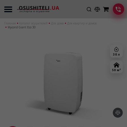
Главная
Каталог осушителей
Для дома
Для квартир и домов
Mycond Giant Eco 30
30 л
2
50 м