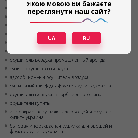
Якою мовою Ви бажаєте
купить осушитель воздуха в днепре
переглянути наш сайт?
осушитель воздуха днепр
осушитель воздуха бытовой купить
шкаф для сушки овощей
UA
RU
осушитель воздуха адсорбционный
купить осушитель воздуха в одессе
осушитель воздуха промышленный аренда
купить осушители воздуха
адсорбционный осушитель воздуха
сушильный шкаф для фруктов купить украина
осушители воздуха адсорбционного типа
осушители купить
инфракрасная сушилка для овощей и фруктов
купить украина
бытовая инфракрасная сушилка для овощей и
фруктов купить украина