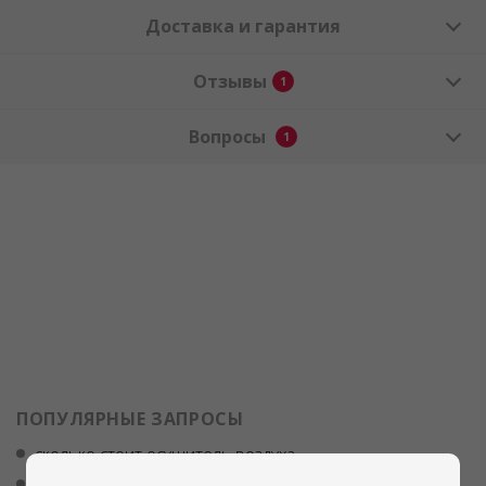
Доставка и гарантия
Отзывы
1
Вопросы
1
ПОПУЛЯРНЫЕ ЗАПРОСЫ
сколько стоит осушитель воздуха
шкафы для сушки фруктов овощей ягод