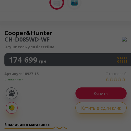
Осушитель воздуха
Cooper&Hunter
CH-D085WD-WF
Осушитель для бассейна
174 699
$4314
грн
€4251
Артикул:
10927-15
Отзывов:
0
В наличии
Покупка
частями
Купить в один клик
Оплата
частями
В наличии в магазинах