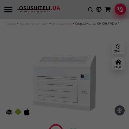
Главная
Каталог осушителей
Для бассейнов
Cooper&Hunter CH-D085WD-WF
204 л
2
70 м