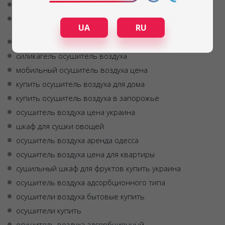
домашний осушитель воздуха
инфракрасная сушилка для овощей и фруктов
UA
RU
купить украина
купить осушитель воздуха в одессе
силикагель осушитель воздуха
мобильный осушитель воздуха цена
купить осушитель воздуха для дома
купить осушитель воздуха в запорожье
осушитель воздуха цена украина
шкаф для сушки овощей
осушитель воздуха аренда одесса
осушитель воздуха цена для квартиры
сушильный шкаф для фруктов купить украина
осушитель воздуха адсорбционного типа
осушители воздуха бытовые купить
осушители купить
осушитель воздуха адсорбционный