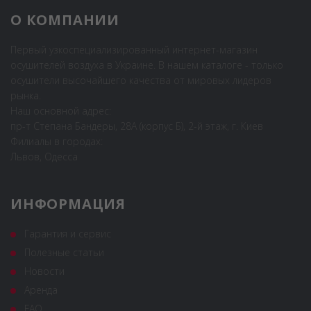
О КОМПАНИИ
Первый узкоспециализированный интернет-магазин
осушителей воздуха в Украине. В нашем каталоге - только
осушители высочайшего качества от мировых лидеров
рынка.
Наш основной адрес:
пр-т Степана Бандеры, 28А (корпус Б), 2-й этаж, г. Киев
Филиалы в городах:
Львов, Одесса
ИНФОРМАЦИЯ
Гарантия и сервис
Полезные статьи
Новости
Аренда
FAQ