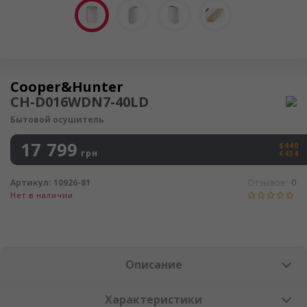
Осушитель воздуха
Cooper&Hunter
CH-D016WDN7-40LD
Бытовой осушитель
17 799
$440
грн
€434
Артикул:
10926-81
Отзывов:
0
Нет в наличии
Описание
Характеристики