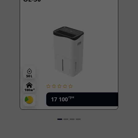
50 L
2
100 м
грн
17 100