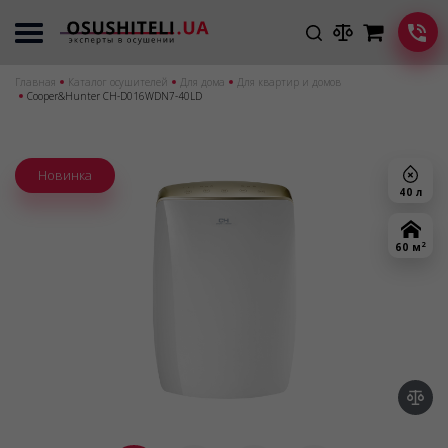
Главная
Каталог осушителей
Для дома
Для квартир и домов
Cooper&Hunter CH-D016WDN7-40LD
Новинка
40 л
2
60 м