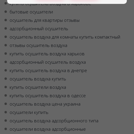
купить осушитель воздуха в харькове
бытовые осушители
осушитель для квартиры отзывы
адсорбционный осушитель
осушитель воздуха для комнаты купить компактный
отзывы осушитель воздуха
купить осушитель воздуха харьков
адсорбционный осушитель воздуха
купить осушитель воздуха в днепре
осушитель воздуха купить
купить осушители воздуха
купить осушитель воздуха в одессе
осушитель воздуха цена украина
осушители купить
осушитель воздуха адсорбционного типа
осушители воздуха адсорбционные