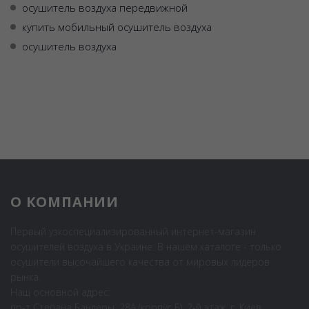
осушитель воздуха передвижной
купить мобильный осушитель воздуха
осушитель воздуха
О КОМПАНИИ
Первый узкоспециализированный интернет-магазин
осушителей воздуха в Украине. В нашем каталоге - только
осушители высочайшего качества от мировых лидеров
рынка.
Наш основной адрес:
пр-т Степана Бандеры, 28А (корпус Б), 2-й этаж, г. Киев