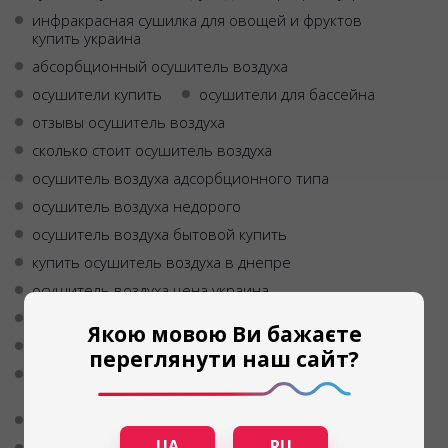
инфракрасная сушилка для овощей и фруктов
купить украина
абсорбционный осушитель воздуха
осушители купить
осушители для бассейна
отзывы осушитель воздуха
сколько стоит осушитель воздуха
осушитель воздуха адсорбционного типа
осушитель воздуха недорого
осушитель воздуха бытовой купить
купить осушитель воздуха в днепре
осушитель воздуха цена украина
купить осушитель воздуха в харькове
Якою мовою Ви бажаєте
осушитель воздуха киев цена
переглянути наш сайт?
бытовая инфракрасная сушилка для овощей и
фруктов купить украина
шкафы для сушки фруктов овощей ягод
UA
RU
купить осушитель воздуха для квартиры