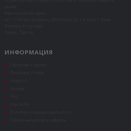
осушители высочайшего качества от мировых лидеров
рынка.
Наш основной адрес:
пр-т Степана Бандеры, 28А (корпус Б), 2-й этаж, г. Киев
Филиалы в городах:
Львов, Одесса
ИНФОРМАЦИЯ
Гарантия и сервис
Полезные статьи
Новости
Аренда
FAQ
Контакты
Политика конфиденциальности
Публичный договор оферты