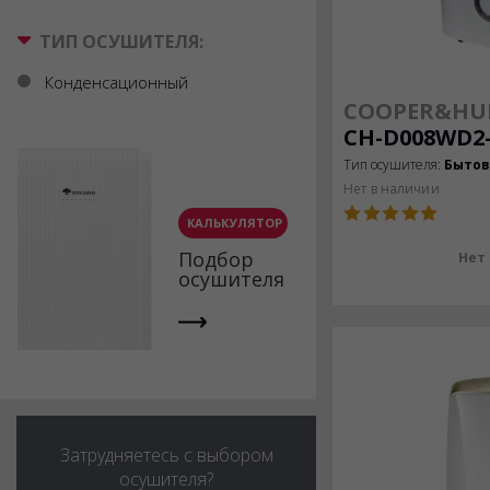
ТИП ОСУШИТЕЛЯ:
Конденсационный
COOPER&HU
CH-D008WD2
Тип осушителя:
Быто
Нет в наличии
КАЛЬКУЛЯТОР
Подбор
Нет
осушителя
Затрудняетесь с выбором
осушителя?