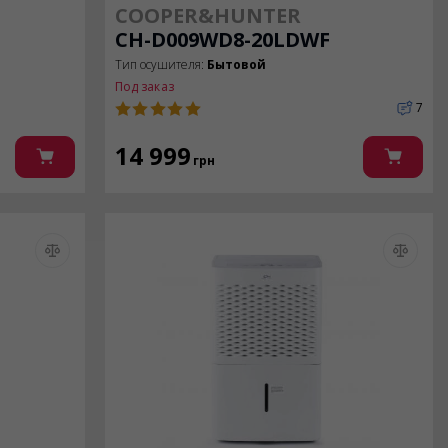
COOPER&HUNTER
CH-D009WD8-20LDWF
Тип осушителя:
Бытовой
Под заказ
7
14 999
грн