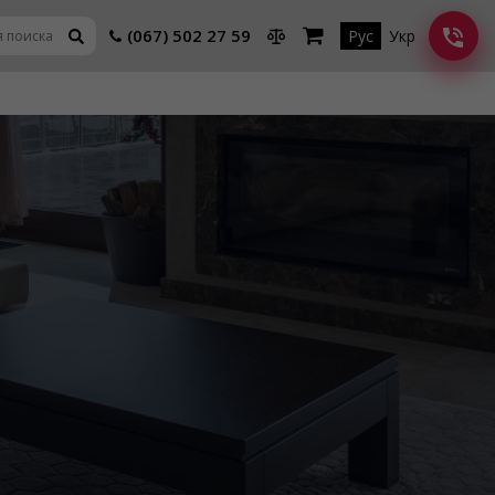
(067) 502 27 59
Рус
Укр