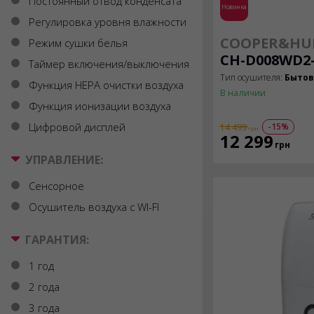
Постоянный отвод конденсата
Новинка
Регулировка уровня влажности
COOPER&HU
Режим сушки белья
CH-D008WD2
Таймер включения/выключения
Тип осушителя:
Быто
Функция HEPA очистки воздуха
В наличии
Функция ионизации воздуха
Цифровой дисплей
-15%
14 499
грн
12 299
грн
УПРАВЛЕНИЕ:
Сенсорное
Осушитель воздуха с WI-FI
ГАРАНТИЯ:
1 год
2 года
3 года