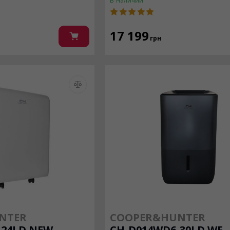
В наличии
17 199
грн
NTER
COOPER&HUNTER
-24LD NEW
CH-D014WD6-30LD WF