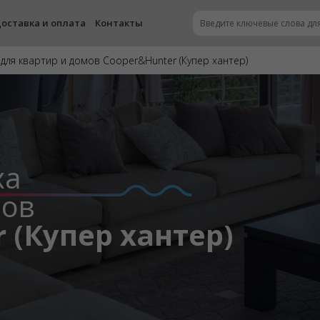
оставка и оплата
Контакты
для квартир и домов Cooper&Hunter (Купер хантер)
ха
мов
 (Купер хантер)