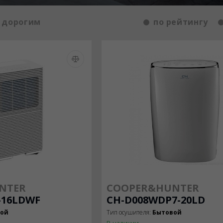
 дорогим
по рейтингу
NTER
COOPER&HUNTER
-16LDWF
CH-D008WDP7-20LD
вой
Тип осушителя:
Бытовой