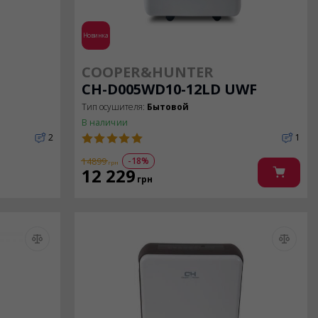
Новинка
COOPER&HUNTER
CH-D005WD10-12LD UWF
Тип осушителя:
Бытовой
В наличии
2
1
-18%
14899
грн
12 229
грн