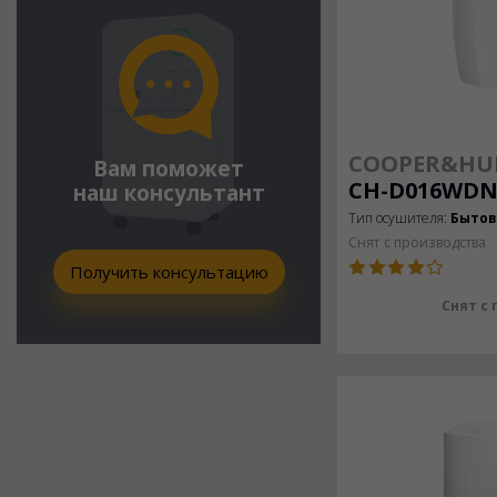
COOPER&HU
Вам поможет
CH-D016WDN
наш консультант
Тип осушителя:
Быто
Снят с производства
Получить консультацию
Снят с