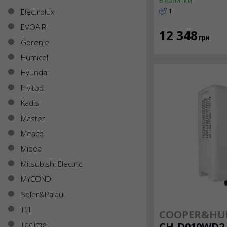
В наличии
Electrolux
1
EVOAIR
12 348
грн
Gorenje
Humicel
Hyundai
Invitop
Kadis
Master
Meaco
Midea
Mitsubishi Electric
MYCOND
Soler&Palau
TCL
COOPER&HU
Teclime
CH-D010WD2