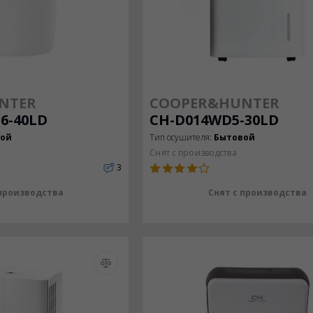
NTER
COOPER&HUNTER
6-40LD
CH-D014WD5-30LD
вой
Тип осушителя:
Бытовой
Снят с производства
3
 производства
Снят с производства