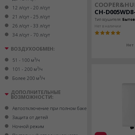
COOPER&HU
12 л/сут - 20 л/сут
CH-D005WD8
21 л/сут - 25 л/сут
Тип осушителя:
Быто
26 л/сут - 33 л/сут
Нет в наличии
34 л/сут - 70 л/сут
Нет
ВОЗДУХООБМЕН:
3
51 - 100 м
/ч
3
101 - 200 м
/ч
3
Более 200 м
/ч
ДОПОЛНИТЕЛЬНЫЕ
ВОЗМОЖНОСТИ:
Автоотключение при полном баке
Защита от детей
Ночной режим