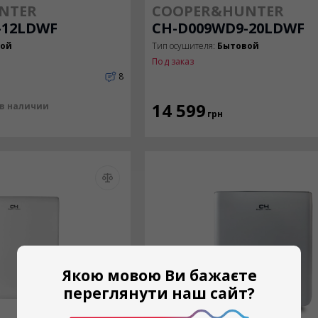
NTER
COOPER&HUNTER
-12LDWF
CH-D009WD9-20LDWF
вой
Тип осушителя:
Бытовой
Под заказ
8
14 599
 в наличии
грн
Якою мовою Ви бажаєте
переглянути наш сайт?