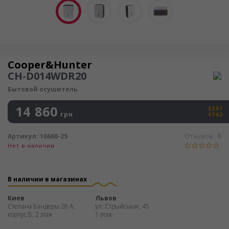
Осушитель воздуха
Cooper&Hunter
CH-D014WDR20
Бытовой осушитель
14 860
$367
грн
€362
Артикул:
10660-25
Отзывов:
0
Нет в наличии
В наличии в магазинах
Киев
Львов
Степана Бандеры 28 А,
ул. Стрыйськая, 45
корпус Б, 2 этаж
1 этаж