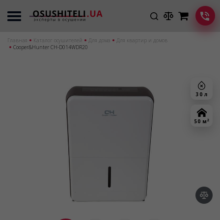
Главная
Каталог осушителей
Для дома
Для квартир и домов
Cooper&Hunter CH-D014WDR20
30 л
2
50 м