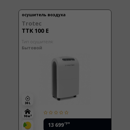
осушитель воздуха
Trotec
TTK 100 E
Тип осушителя:
Бытовой
30 L
2
90 м
грн
13 699