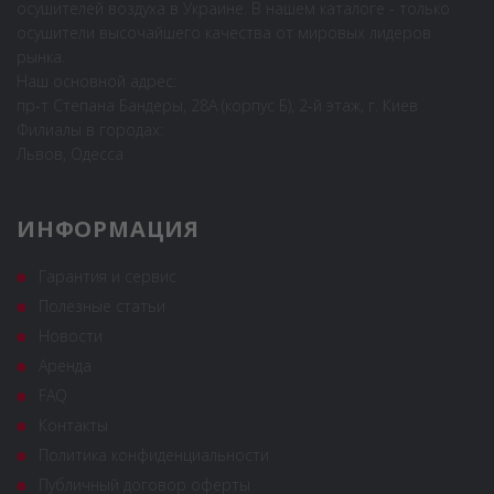
осушителей воздуха в Украине. В нашем каталоге - только
осушители высочайшего качества от мировых лидеров
рынка.
Наш основной адрес:
пр-т Степана Бандеры, 28А (корпус Б), 2-й этаж, г. Киев
Филиалы в городах:
Львов, Одесса
ИНФОРМАЦИЯ
Гарантия и сервис
Полезные статьи
Новости
Аренда
FAQ
Контакты
Политика конфиденциальности
Публичный договор оферты