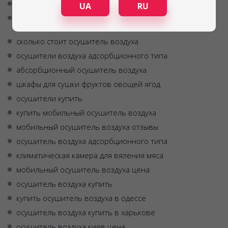
купить осушитель воздуха харьков
UA
RU
инфракрасная сушилка для овощей и фруктов
купить украина
сколько стоит осушитель воздуха
осушители воздуха адсорбционного типа
абсорбционный осушитель воздуха
шкафы для сушки фруктов овощей ягод
осушители купить
купить мобильный осушитель воздуха
мобильный осушитель воздуха отзывы
осушитель воздуха адсорбционного типа
климатическая камера для вяления мяса
мобильный осушитель воздуха цена
осушитель воздуха купить
купить осушитель воздуха в одессе
осушитель воздуха купить в харькове
осушитель воздуха киев цена