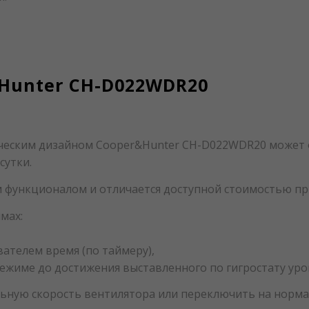
Hunter CH-D022WDR20
ческим дизайном Cooper&Hunter CH-D022WDR20 может 
сутки.
ункционалом и отличается доступной стоимостью при
мах:
ателем время (по таймеру),
 режиме до достижения выставленного по гигростату уро
ную скорость вентилятора или переключить на норма