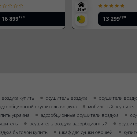
2
50 м
грн
грн
16 899
13 299
 воздуха купить
осушитель воздуха
осушители возду
адсорбционный осушитель воздуха
мобильный осушитель
упить украина
адсорбционные осушители воздуха
ос
ушитель
осушитель воздуха адсорбционный
осушите
здуха бытовой купить
шкаф для сушки овощей
купит