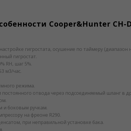
собенности Cooper&Hunter CH-
астройке гигростата, осушение по таймеру (диапазон нас
нный гигростат.
% RH, шаг 5%.
3 м3/час.
умного режима.
ли постоянного отвода через подсоединяемый шланг в 
ом.
м и боковым ручкам.
прессору на фреоне R290.
енсатом, при неправильной установке бака.
я.