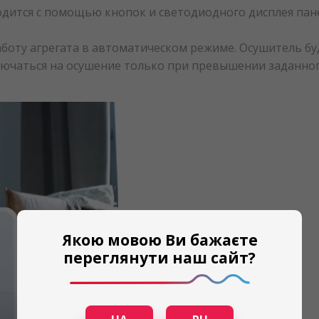
дится с помощью кнопок и светодиодного дисплея пан
аботу агрегата в автоматическом режиме. Осушитель б
лючаться на осушение только при превышении заданно
Якою мовою Ви бажаєте
переглянути наш сайт?