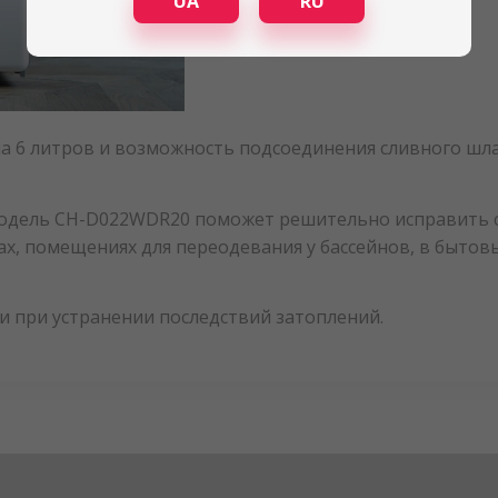
UA
RU
на 6 литров и возможность подсоединения сливного шл
одель CH-D022WDR20 поможет решительно исправить с
ах, помещениях для переодевания у бассейнов, в бытов
 при устранении последствий затоплений.