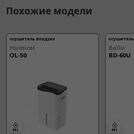
Похожие модели
осушитель воздуха
осушитель
Humicel
Ballu
OL-50
BD-60U
50 L
60 L