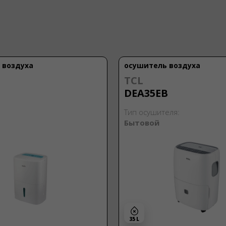
 воздуха
осушитель воздуха
TCL
DEA35EB
Тип осушителя:
Бытовой
35 L