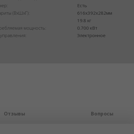
мер:
Есть
ариты (ВхШхГ):
616x392x282мм
:
19.8 кг
ребляемая мощность:
0.700 кВт
 управления:
Электронное
Отзывы
Вопросы