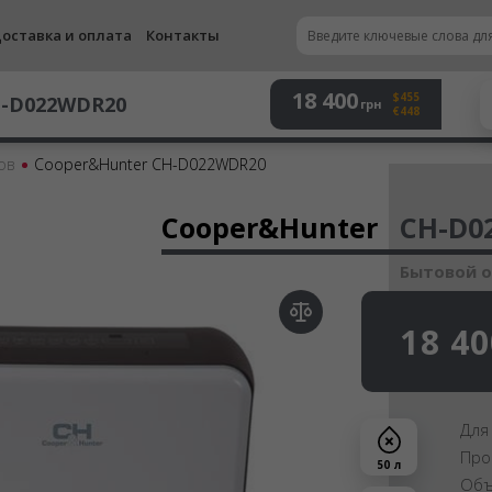
оставка и оплата
Контакты
18 400
$455
-D022WDR20
грн
€448
ов
Cooper&Hunter CH-D022WDR20
Осу
Cooper&Hunter
CH-D0
Бытовой 
18 40
Для
Про
50 л
Объ