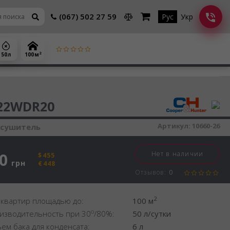
(067) 502 27 59
Рус
Укр
2
50 л
100 м
шитель воздуха
22WDR20
Артикул:
10660-26
осушитель
0
Нет в наличии
$455
грн
€448
Отзывов:
0
2
 квартир площадью до:
100 м
o
изводительность при 30
/80%:
50 л/сутки
ем бака для конденсата:
6 л