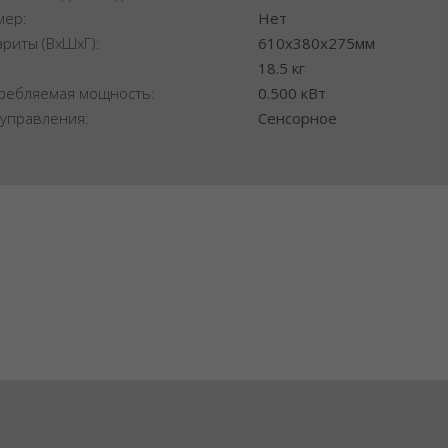
мер:
Нет
ариты (ВхШхГ):
610x380x275мм
:
18.5 кг
ребляемая мощность:
0.500 кВт
 управления:
Сенсорное