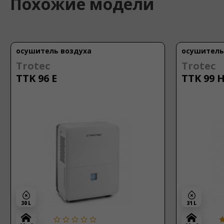
Похожие модели
осушитель воздуха
осушитель
Trotec
Trotec
TTK 99 HEPA
TTK 100 
31 L
30 L