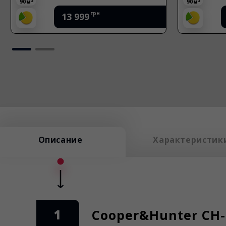
2
2
90 м
90 м
грн
14 399
Описание
Характеристик
1
Cooper&Hunter CH