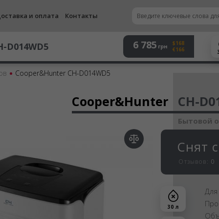
оставка и оплата
Контакты
6 785
$168
H-D014WD5
грн
€166
ов
Cooper&Hunter CH-D014WD5
Осу
Cooper&Hunter
CH-D0
Бытовой 
Снят 
Отзывов:
0
Для
Про
30 л
Объ