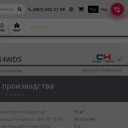
(067) 502 27 59
Рус
Укр
2
30 л
50 м
шитель воздуха
14WD5
Артикул:
012809-2021
осушитель
с производства
2
 квартир площадью до:
50 м
o
изводительность при 30
/80%:
30 л/сутки
ем бака для конденсата:
7 л