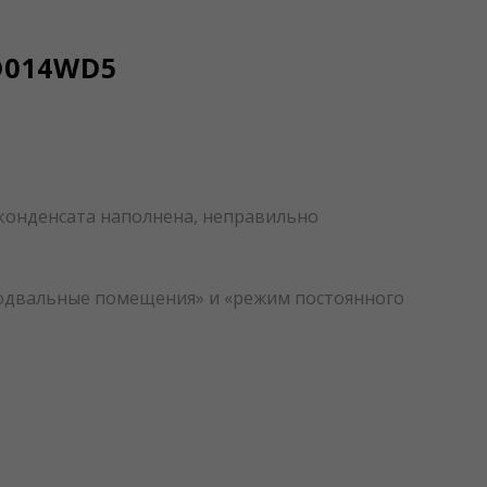
D014WD5
я конденсата наполнена, неправильно
подвальные помещения» и «режим постоянного