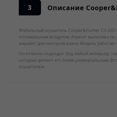
3
Описание Cooper&
Мобильный осушитель Cooper&Hunter CH-D014
оптимальным воздухом. Агрегат выполнен по
вариант для контроля влаги. Модель работает
Он отлично подходит под любой интерьер, та
которые делают его более универсальным. Вс
осушителем.