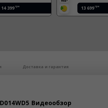
2
65 м
грн
грн
13 699
11 699
и
Доставка и гарантия
-D014WD5 Видеообзор