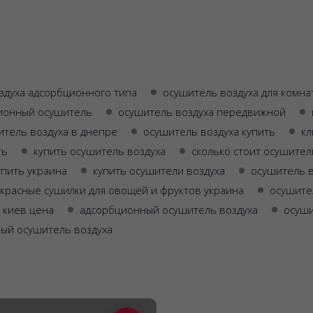
здуха адсорбционного типа
осушитель воздуха для комна
ионный осушитель
осушитель воздуха передвижной
итель воздуха в днепре
осушитель воздуха купить
кл
ть
купить осушитель воздуха
сколько стоит осушител
упить украина
купить осушители воздуха
осушитель в
красные сушилки для овощей и фруктов украина
осушите
 киев цена
адсорбционный осушитель воздуха
осуши
ый осушитель воздуха