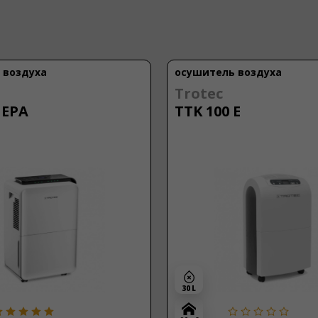
 воздуха
осушитель воздуха
TCL
E
DEM25EB
Тип осушителя:
Бытовой
25 L