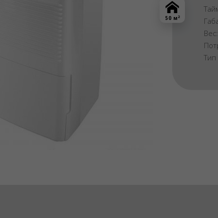
Тай
2
50 м
Габ
Вес
Пот
Тип