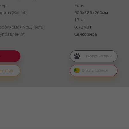
мер:
Есть
ариты (ВхШхГ):
500x386x260мм
:
17 кг
ребляемая мощность:
0,72 кВт
 управления:
Сенсорное
Покупка частями
н клик
Оплата частями