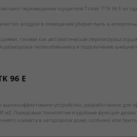
блегчают перемещение осушителя Тrotec TTK 96 E из од
чество воздуха в помещении убирая пыль и аллергены.
иями, такими как автоматическая перезагрузка осушит
ая разморозка теплообменника и подключение внешнег
K 96 E
 и высокоэффективное устройство, разработанное для 
90 м2. Передовые технологии и удобные функции дел
ннего климата в загородном доме, особняке или пентха