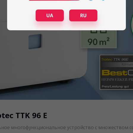
UA
RU
ec TTK 96 E
альное многофункциональное устройство с множеством с