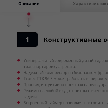
Описание
Характеристик
1
Конструктивные ос
Универсальный современный дизайн идеал
транспортировку агрегата.
Надежный компрессор на безопасном фреоне
Trotec TTK 96 E может работать в широком 
Простая, интуитивно понятная панель упр
Режимы на любой вкус, от автоматическог
задачи.
Встроенный таймер позволяет настроить в