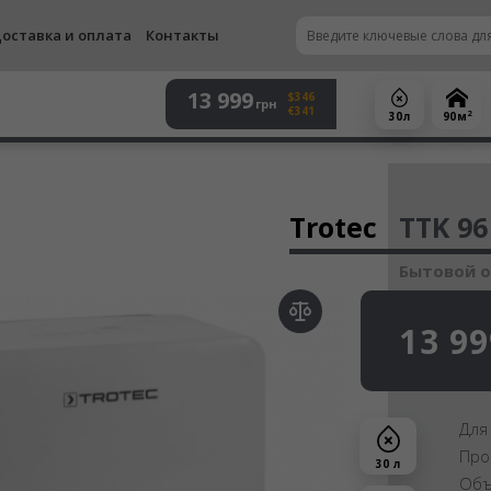
оставка и оплата
Контакты
13 999
$346
грн
€341
2
30 л
90 м
Осу
Trotec
TTK 96
Бытовой 
13 99
Для
Про
30 л
Объ