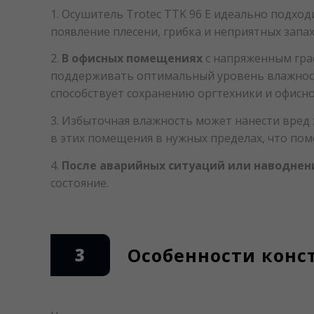
1. Осушитель Trotec TTK 96 E идеально подхо
появление плесени, грибка и неприятных запа
2.
В офисных помещениях
с напряженным граф
поддерживать оптимальный уровень влажност
способствует сохранению оргтехники и офисно
3. Избыточная влажность может нанести вре
в этих помещения в нужных пределах, что по
4.
После аварийных ситуаций или наводне
состояние.
3
Особенности конс