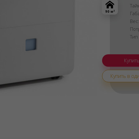
Тай
2
90 м
Габ
Вес
Пот
Тип
Купить в оди