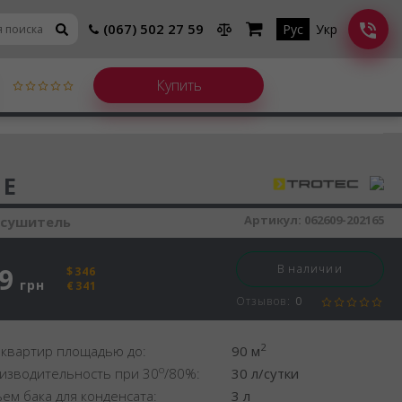
(067) 502 27 59
Рус
Укр
шитель воздуха
 E
Артикул:
062609-202165
осушитель
9
В наличии
$346
грн
€341
Отзывов:
0
2
 квартир площадью до:
90 м
o
изводительность при 30
/80%:
30 л/сутки
ем бака для конденсата:
3 л