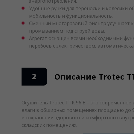
энергопотребления.
Удобные ручки для переноски и колесики о
мобильность и функциональность.
Сменный многоразовый фильтр улучшает ка
промыванием под струей воды.
Агрегат оснащен всеми необходимыми функц
перебоев с электричеством, автоматическ
2
Описание Trotec TT
Осушитель Trotec TTK 96 E – это современное
влаги в обширных помещениях площадью до 
в сохранении здорового и комфортного внутре
складских помещениях.