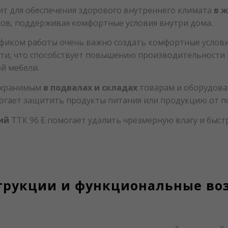
дит для обеспечения здорового внутреннего климата
в 
хов, поддерживая комфортные условия внутри дома.
иком работы очень важно создать комфортные условия 
и, что способствует повышению производительности и
й мебели.
д хранимым
в подвалах и складах
товарам и оборудова
могает защитить продукты питания или продукцию от 
ний
ТТК 96 E помогает удалить чрезмерную влагу и быс
трукции и функциональные во