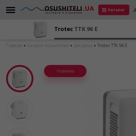
Каталог
Д
Trotec
TTK 96 E
Главная
Каталог осушителей
Для дома
Trotec TTK 96 E
Новинка