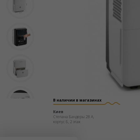
В наличии в магазинах
Киев
Степана Бандеры 28 А,
корпус Б, 2 этаж