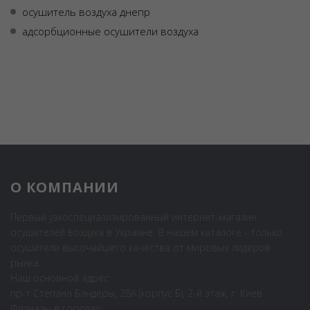
осушитель воздуха днепр
адсорбционные осушители воздуха
О КОМПАНИИ
Первый узкоспециализированный интернет-магазин
осушителей воздуха в Украине. В нашем каталоге - только
осушители высочайшего качества от мировых лидеров
рынка.
Наш основной адрес:
пр-т Степана Бандеры, 28А (корпус Б), 2-й этаж, г. Киев
Филиалы в городах: