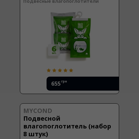
Подвесные влагопоглотители
грн
655
MYCOND
Подвесной
влагопоглотитель (набор
8 штук)