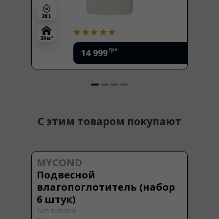
20 L
2
30 м
грн
14 999
С этим товаром покупают
MYCOND
Подвесной
влагопоглотитель (набор
6 штук)
Тип товара: