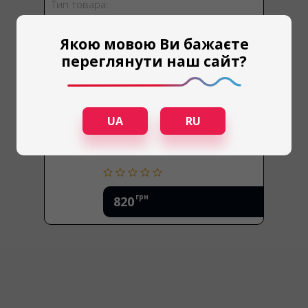
Тип товара:
Подвесные влагопоглотители
Якою мовою Ви бажаєте
переглянути наш сайт?
UA
RU
грн
820