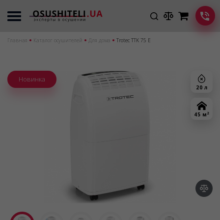
Главная
Каталог осушителей
Для дома
Trotec TTK 75 E
Новинка
20 л
2
45 м