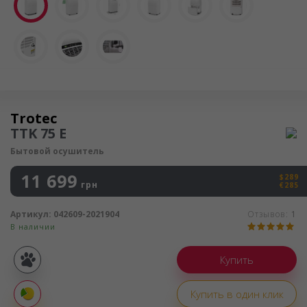
Осушитель воздуха
Trotec
TTK 75 E
Бытовой осушитель
11 699
$289
грн
€285
Артикул:
042609-2021904
Отзывов:
1
В наличии
Покупка
частями
Купить в один клик