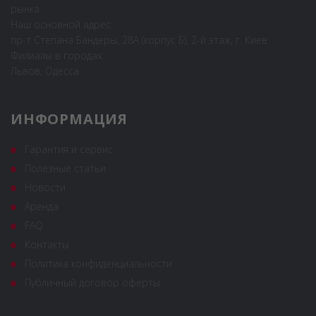
рынка.
Наш основной адрес:
пр-т Степана Бандеры, 28А (корпус Б), 2-й этаж, г. Киев
Филиалы в городах:
Львов, Одесса
ИНФОРМАЦИЯ
Гарантия и сервис
Полезные статьи
Новости
Аренда
FAQ
Контакты
Политика конфиденциальности
Публичный договор оферты