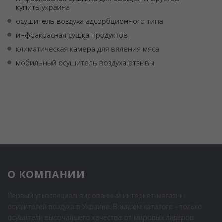
купить украина
осушитель воздуха адсорбционного типа
инфракрасная сушка продуктов
климатическая камера для вяления мяса
мобильный осушитель воздуха отзывы
О КОМПАНИИ
Первый узкоспециализированный интернет-магазин
осушителей воздуха в Украине. В нашем каталоге - только
осушители высочайшего качества от мировых лидеров