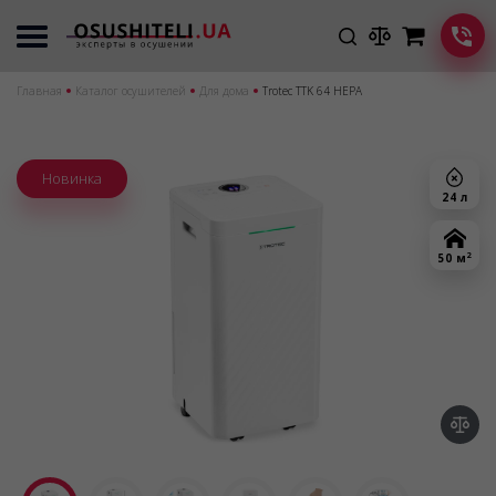
Главная
Каталог осушителей
Для дома
Trotec TTK 64 HEPA
Новинка
24 л
2
50 м