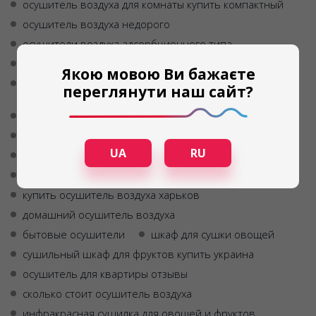
осушитель воздуха для комнаты купить компактный
осушитель воздуха недорого
осушители воздуха адсорбционного типа
осушители воздуха адсорбционные
Якою мовою Ви бажаєте
инфракрасные сушилки для овощей и фруктов
переглянути наш сайт?
украина
осушитель воздуха цена украина
купить осушители воздуха
осушитель воздуха
UA
RU
купить бытовой осушитель воздуха
осушитель воздуха передвижной
купить осушитель воздуха харьков
домашний осушитель воздуха
бытовые осушители
шкаф для сушки овощей
сушильный шкаф для фруктов купить украина
осушитель для квартиры отзывы
сколько стоит осушитель воздуха
инфракрасная сушилка для овощей и фруктов