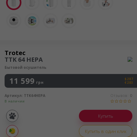
Осушитель воздуха
Trotec
TTK 64 HEPA
Бытовой осушитель
11 599
$287
грн
€283
Артикул:
TTK64HEPA
Отзывов:
0
В наличии
Покупка
частями
Купить в один клик