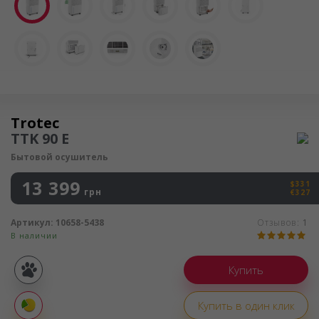
Осушитель воздуха
Trotec
TTK 90 E
Бытовой осушитель
13 399
$331
грн
€327
Артикул:
10658-5438
Отзывов:
1
В наличии
Покупка
частями
Купить в один клик