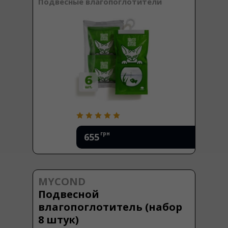
Подвесные влагопоглотители
грн
655
MYCOND
Подвесной
влагопоглотитель (набор
8 штук)