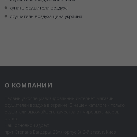
купить осушители воздуха
осушитель воздуха цена украина
О КОМПАНИИ
Первый узкоспециализированный интернет-магазин
осушителей воздуха в Украине. В нашем каталоге - только
осушители высочайшего качества от мировых лидеров
рынка.
Наш основной адрес:
пр-т Степана Бандеры, 28А (корпус Б), 2-й этаж, г. Киев