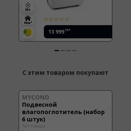
30 L
2
90 м
грн
13 999
С этим товаром покупают
MYCOND
Подвесной
влагопоглотитель (набор
6 штук)
Тип товара: