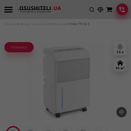
Главная
Каталог осушителей
Для дома
Trotec TTK 90 E
Новинка
30 л
2
90 м