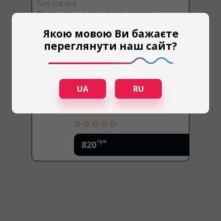
Тип товара:
Подвесные влагопоглотители
Якою мовою Ви бажаєте
переглянути наш сайт?
UA
RU
грн
820