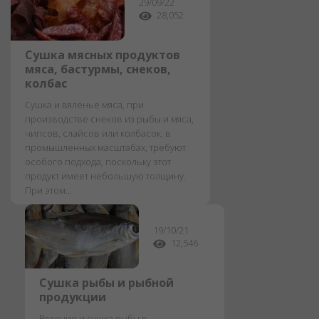
29/09/22
28,052
Сушка мясных продуктов
мяса, бастурмы, снеков,
колбас
Сушка и вяленье мяса, при
производстве снеков из рыбы и мяса,
чипсов, слайсов или колбасок, в
промышленных масштабах, требуют
особого подхода, поскольку этот
продукт имеет небольшую толщину.
При этом...
19/10/21
12,546
Сушка рыбы и рыбной
продукции
Вяление и сушка рыбы в