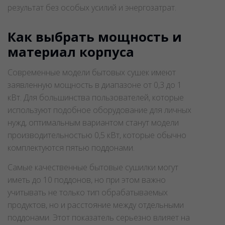
результат без особых усилий и энергозатрат.
Как выбрать мощность и
материал корпуса
Современные модели бытовых сушек имеют
заявленную мощность в диапазоне от 0,3 до 1
кВт. Для большинства пользователей, которые
используют подобное оборудование для личных
нужд, оптимальным вариантом станут модели
производительностью 0,5 кВт, которые обычно
комплектуются пятью поддонами.
Самые качественные бытовые сушилки могут
иметь до 10 поддонов, но при этом важно
учитывать не только тип обрабатываемых
продуктов, но и расстояние между отдельными
поддонами. Этот показатель серьезно влияет на