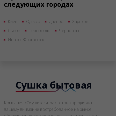
следующих городах
Киев
Одесса
Днепро
Харьков
Львов
Тернополь
Черновцы
Ивано- Франковск
Сушка бытовая
Компания «Осушители.юа» готова предложит
вашему внимание востребованное на рынке
оборудование, которое используется для сушки