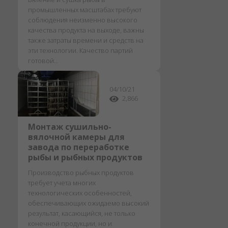
промышленных масштабах требуют
соблюдения неизменно высокого
качества продукта на выходе, важны
также затраты времени и средств на
эти технологии. Качество партий
готовой...
04/10/21
2,866
Монтаж сушильно-
вялочной камеры для
завода по переработке
рыбы и рыбных продуктов
Производство рыбных продуктов
требует учета многих
технологических особенностей,
обеспечивающих ожидаемо высокий
результат, касающийся, не только
конечной продукции, но и