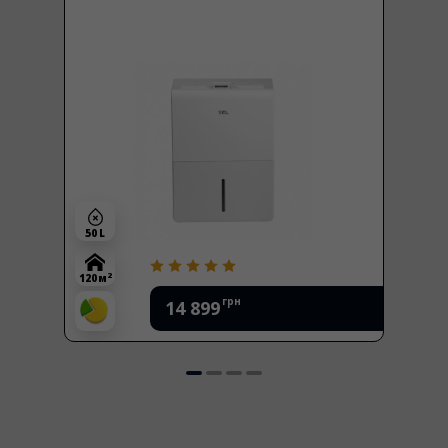
50 L
2
120 м
грн
14 899