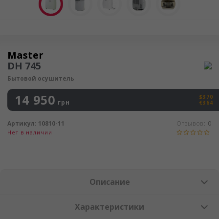
Осушитель воздуха
Master
DH 745
Бытовой осушитель
14 950
$370
грн
€364
Артикул:
10810-11
Отзывов:
0
Нет в наличии
Описание
Характеристики