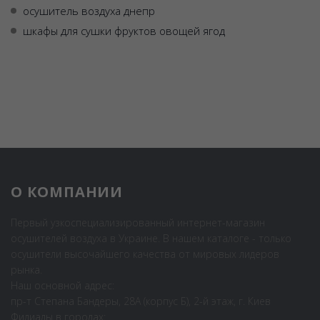
осушитель воздуха днепр
шкафы для сушки фруктов овощей ягод
О КОМПАНИИ
Первый узкоспециализированный интернет-магазин
осушителей воздуха в Украине. В нашем каталоге - только
осушители высочайшего качества от мировых лидеров
рынка.
Наш основной адрес:
пр-т Степана Бандеры, 28А (корпус Б), 2-й этаж, г. Киев
Филиалы в городах: