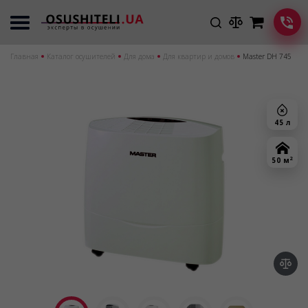
Главная
Каталог осушителей
Для дома
Для квартир и домов
Master DH 745
45 л
2
50 м