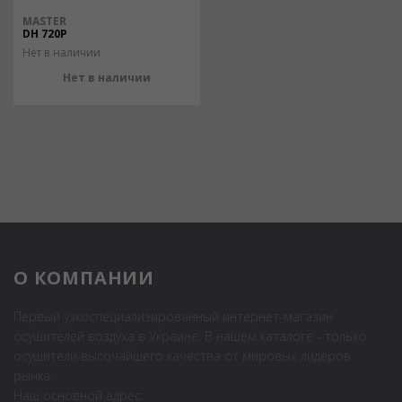
MASTER
DH 720P
Нет в наличии
Нет в наличии
О КОМПАНИИ
Первый узкоспециализированный интернет-магазин
осушителей воздуха в Украине. В нашем каталоге - только
осушители высочайшего качества от мировых лидеров
рынка.
Наш основной адрес: