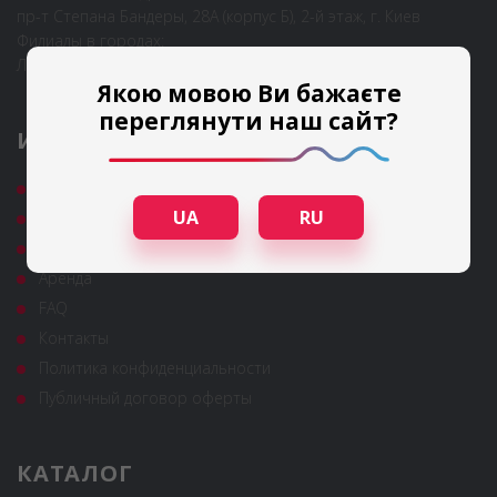
пр-т Степана Бандеры, 28А (корпус Б), 2-й этаж, г. Киев
Филиалы в городах:
Львов, Одесса
Якою мовою Ви бажаєте
переглянути наш сайт?
ИНФОРМАЦИЯ
Гарантия и сервис
UA
RU
Полезные статьи
Новости
Аренда
FAQ
Контакты
Политика конфиденциальности
Публичный договор оферты
КАТАЛОГ