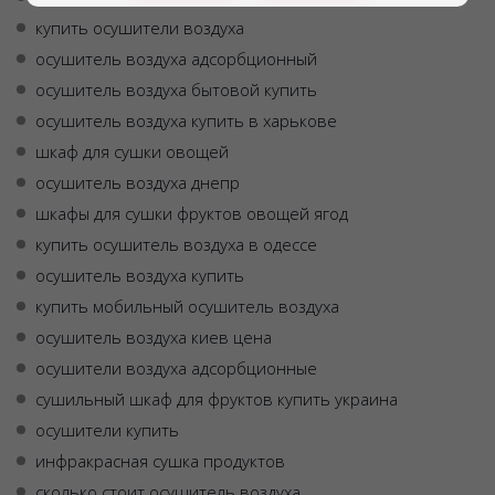
купить осушители воздуха
осушитель воздуха адсорбционный
осушитель воздуха бытовой купить
осушитель воздуха купить в харькове
шкаф для сушки овощей
осушитель воздуха днепр
шкафы для сушки фруктов овощей ягод
купить осушитель воздуха в одессе
осушитель воздуха купить
купить мобильный осушитель воздуха
осушитель воздуха киев цена
осушители воздуха адсорбционные
сушильный шкаф для фруктов купить украина
осушители купить
инфракрасная сушка продуктов
сколько стоит осушитель воздуха