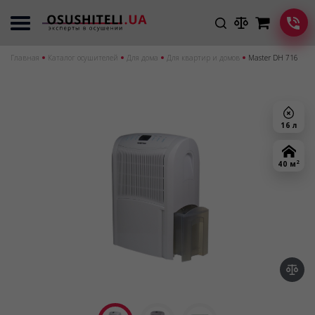
Главная
Каталог осушителей
Для дома
Для квартир и домов
Master DH 716
16 л
2
40 м