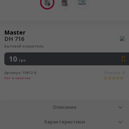
Осушитель воздуха
Master
DH 716
Бытовой осушитель
10
$1
грн
€1
Артикул:
10912-8
Отзывов:
0
Нет в наличии
Описание
Характеристики