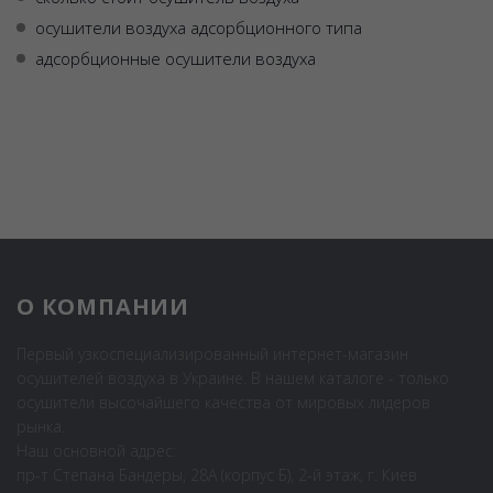
осушители воздуха адсорбционного типа
адсорбционные осушители воздуха
О КОМПАНИИ
Первый узкоспециализированный интернет-магазин
осушителей воздуха в Украине. В нашем каталоге - только
осушители высочайшего качества от мировых лидеров
рынка.
Наш основной адрес:
пр-т Степана Бандеры, 28А (корпус Б), 2-й этаж, г. Киев