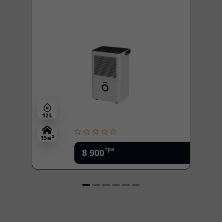
12 L
2
15 м
грн
8 900