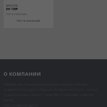
MASTER
DH 720P
Нет в наличии
Нет в наличии
О КОМПАНИИ
Первый узкоспециализированный интернет-магазин
осушителей воздуха в Украине. В нашем каталоге - только
осушители высочайшего качества от мировых лидеров
рынка.
Наш основной адрес: