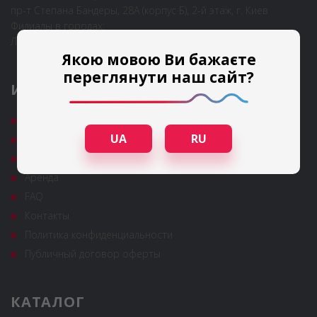
пр-т Степана Бандеры, 28А (корпус Б), 2-й этаж, г. Киев
Филиалы в городах:
Львов, Одесса
Якою мовою Ви бажаєте
переглянути наш сайт?
ИНФОРМАЦИЯ
Гарантия и сервис
UA
RU
Полезные статьи
Новости
Аренда
FAQ
Контакты
Политика конфиденциальности
Публичный договор оферты
КАТАЛОГ