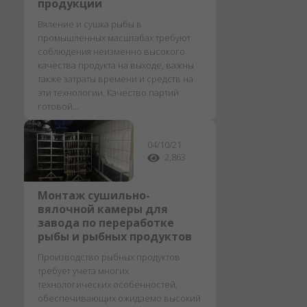
продукции
Вяление и сушка рыбы в
промышленных масштабах требуют
соблюдения неизменно высокого
качества продукта на выходе, важны
также затраты времени и средств на
эти технологии. Качество партий
готовой...
04/10/21
2,863
Монтаж сушильно-
вялочной камеры для
завода по переработке
рыбы и рыбных продуктов
Производство рыбных продуктов
требует учета многих
технологических особенностей,
обеспечивающих ожидаемо высокий