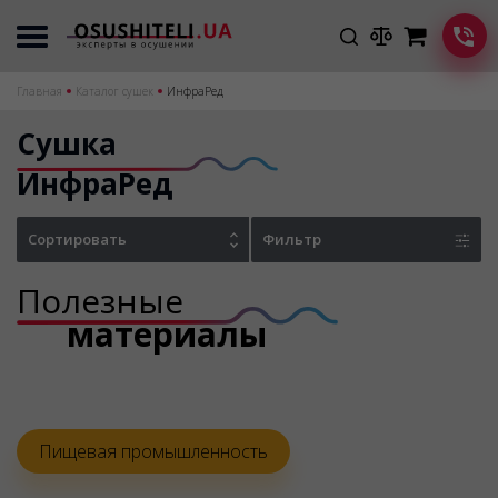
Главная
Каталог сушек
ИнфраРед
Сушка
ИнфраРед
Сортировать
Фильтр
Полезные
материалы
Пищевая промышленность