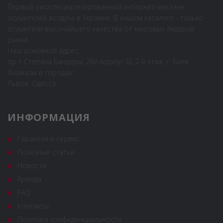
Первый узкоспециализированный интернет-магазин
осушителей воздуха в Украине. В нашем каталоге - только
осушители высочайшего качества от мировых лидеров
рынка.
Наш основной адрес:
пр-т Степана Бандеры, 28А (корпус Б), 2-й этаж, г. Киев
Филиалы в городах:
Львов, Одесса
ИНФОРМАЦИЯ
Гарантия и сервис
Полезные статьи
Новости
Аренда
FAQ
Контакты
Политика конфиденциальности