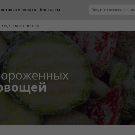
оставка и оплата
Контакты
ов, ягод и овощей
мороженных
 овощей