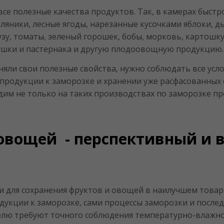
все полезные качества продуктов. Так, в камерах быс
ляники, лесные ягоды, нарезанные кусочками яблоки, ды
зу, томаты, зеленый горошек, бобы, морковь, картошку
трушки и пастернака и другую плодоовощную продукцию
няли свои полезные свойства, нужно соблюдать все усл
 продукции к заморозке и хранении уже расфасованных
м не только на таких производствах по заморозке прод
 овощей - перспективный и
 для сохранения фруктов и овощей в наилучшем товарн
кции к заморозке, сами процессы заморозки и послед
елю требуют точного соблюдения температурно-влажно