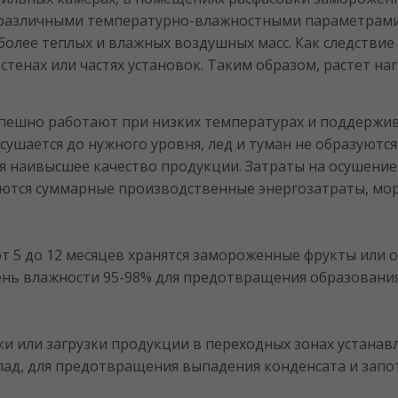
с различными температурно-влажностными параметрам
 более теплых и влажных воздушных масс. Как следстви
 стенах или частях установок. Таким образом, растет на
пешно работают при низких температурах и поддержи
сушается до нужного уровня, лед и туман не образуются
 наивысшее качество продукции. Затраты на осушение 
ются суммарные производственные энергозатраты, мор
 от 5 до 12 месяцев хранятся замороженные фрукты или 
ь влажности 95-98% для предотвращения образования и
зки или загрузки продукции в переходных зонах устан
лад, для предотвращения выпадения конденсата и запо