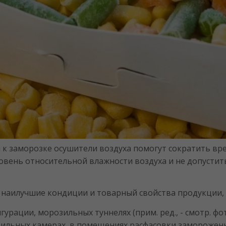
й к заморозке осушители воздуха помогут сократить в
вень относительной влажности воздуха и не допустит
наилучшие кондиции и товарный свойства продукции, 
рации, морозильных туннелях (прим. ред., - смотр. фот
дильных камерах, в помещениях расфасовки замороженн