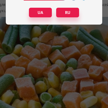
ля успешного бизнеса, для минимизации потерь на всей
укции.
UA
RU