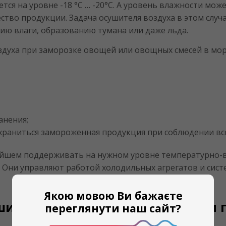
тся на уровне -18 °C … -20°C. А уровень влажности мо
ество продукции. Задача осушителя воздуха в этом слу
ию влаги, образованию тумана или даже льда.
здуха при заморозке овощей или овощных смесей в мор
анения;
храниться замороженная продукция при соблюдении все
нейшем поддерживать на нужном уровне температурно-
 Они управляют работой холодильных агрегатов и сист
Якою мовою Ви бажаєте
шителей воздуха для заморозки 
переглянути наш сайт?