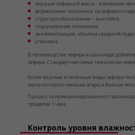
аэрация зефирной массы - взбивание ябл
формование половинок на зефироотсадо
структурообразование – выстойка;
подсушивание половинок;
акклиматизация, обсыпка сахарной пудр
упаковка.
В производстве зефира в шоколаде добавл
зефира. Стандартная схема технологии зефир
Более вкусные и полезные виды зефира полу
массе которого меньше агара и больше ябл
Процесс полумеханизированного производст
пределах 1 часа.
Контроль уровня влажнос