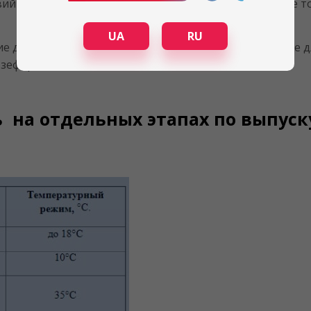
ий в складских помещениях обеспечивает наилучшее т
UA
RU
е для безотказной работы линий и агрегатов, а также
 зефира.
 на отдельных этапах по выпуск