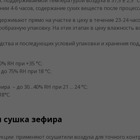
поддерживаемой температурой воздуха в 37,5 ± 2,5 °С
и 4-6 часов, содержание сухих веществ после процесс
держивают прямо на участке в цеху в течение 23-24 час
образную упаковку. На этих этапах в цеху влажность в
дства и последующих условий упаковки и хранения по
0% RH при +35 °С;
до 75% RH при 18 °С;
ира – до 30…40% RH при 21 … 24 °С;
18°С.
я сушка зефира
кции применяют осушители воздуха для точного конт