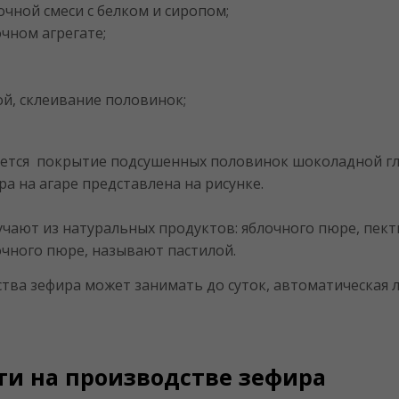
очной смеси с белком и сиропом;
чном агрегате;
ой, склеивание половинок;
яется покрытие подсушенных половинок шоколадной гл
а на агаре представлена на рисунке.
чают из натуральных продуктов: яблочного пюре, пекти
очного пюре, называют пастилой.
ва зефира может занимать до суток, автоматическая л
ти на производстве зефира