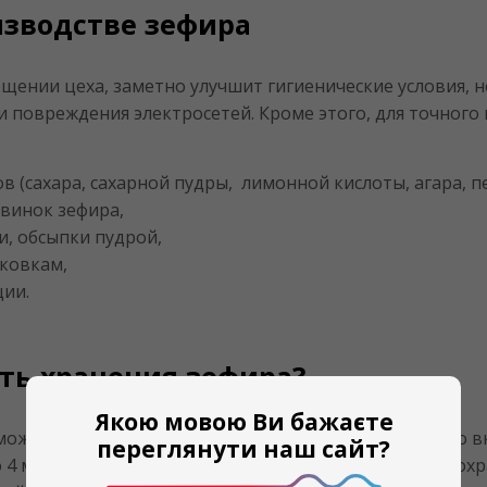
изводстве зефира
ении цеха, заметно улучшит гигиенические условия, не
и повреждения электросетей. Кроме этого, для точного
 (сахара, сахарной пудры, лимонной кислоты, агара, п
винок зефира,
и, обсыпки пудрой,
аковкам,
ции.
ть хранения зефира?
Якою мовою Ви бажаєте
жет удлинить срок хранения зефира и улучшить его вк
переглянути наш сайт?
о 4 месяцев. В вакуумной упаковке свойства зефира сох