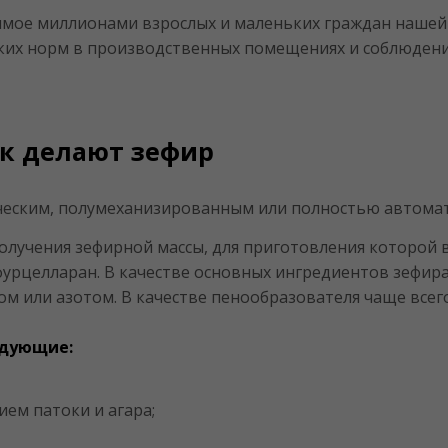
имое миллионами взрослых и маленьких граждан нашей 
ких норм в производственных помещениях и соблюдение
ак делают зефир
ческим, полумеханизированным или полностью автом
лучения зефирной массы, для приготовления которой в
 фурцелларан. В качестве основных ингредиентов зефи
ом или азотом. В качестве пенообразователя чаще всег
ледующие:
ием патоки и агара;