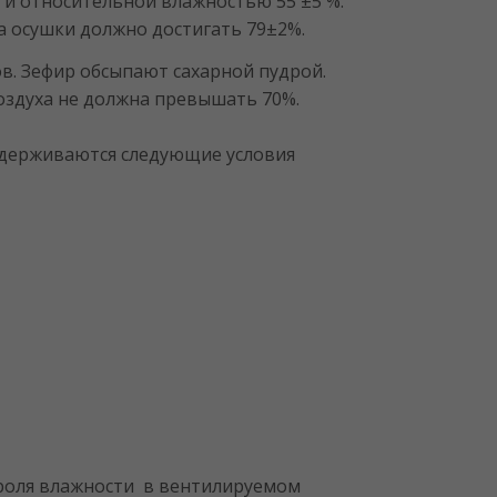
 и относительной влажностью 55 ±5 %.
а осушки должно достигать 79±2%.
ов. Зефир обсыпают сахарной пудрой.
оздуха не должна превышать 70%.
ддерживаются следующие условия
роля влажности в вентилируемом