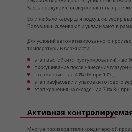
зефиром перемещают в сушильные камеры с 
Здесь продукцию выдерживают на протяжени
Если не было камер для подсушки, зефир вы
Половинки склеивают и укладывают в разно
Для условий автоматизированного произво
температуры и влажности:
этап выстойки (структурирования) – до 6
просушивание после нанесения глазури – 
охлаждение – до 40% RH при 10°С;
этап расфасовки и упаковки готового зеф
этап хранения на складе - до 70% RH при 
Активная контролируема
Многие производители кондитерской проду