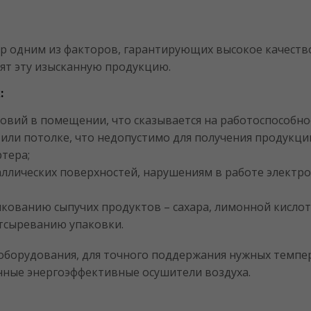
 одним из факторов, гарантирующих высокое качество
дят эту изысканную продукцию.
:
овий в помещении, что сказывается на работоспособнос
 или потолке, что недопустимо для получения продукци
ртера;
ллических поверхностей, нарушениям в работе электро
ованию сыпучих продуктов – сахара, лимонной кислоты,
отсыреванию упаковки.
оборудования, для точного поддержания нужных темпе
ные энергоэффективные осушители воздуха.