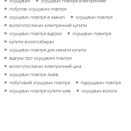
осушувачі
осушувач повітря електричний
побутові осушувачі повітря
осушувач повітря в кімнаті
осушувач повітря
вологопоглинач електричний купити
осушувач повітря відгуки
осушувач повитря
купити вологозбирач
осушувач повітря для кімнати купити
відгуки про осушувачі повітря
вологопоглинач електричний ціна
осушувач повітря львів
побутовий осушувач повітря
підсушувач повітря
осушувач повітря купити київ
осушувач вологи