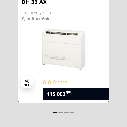
DH 33 AX
Тип осушувача:
Для басейнів
30 L
грн
115 000