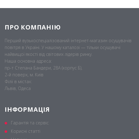
ПРО КОМПАНІЮ
Перший вузькоспеціалізований інтернет-магазин осушувачів
повітря в Україні. У нашому каталозі — тільки осушувачі
найвищої якості від світових лідерів ринку.
Наша основна адреса:
пр-т Степана Бандери, 28А (корпус Б),
2-й поверх, м. Київ
Філії в містах:
Львів, Одеса
ІНФОРМАЦІЯ
Гарантія та сервіс
Корисні статті