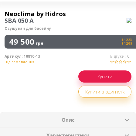
Осушувач повітря
Neoclima by Hidros
SBA 050 A
Осушувач для басейну
49 500
$1223
грн
€1205
Артикул:
10810-13
Відгуки:
0
Під замовлення
Купити в один клік
Опис
Характеристики