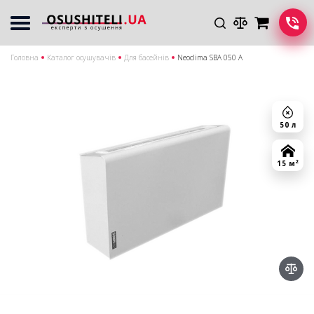
Головна
Каталог осушувачів
Для басейнів
Neoclima SBA 050 A
50 л
2
15 м