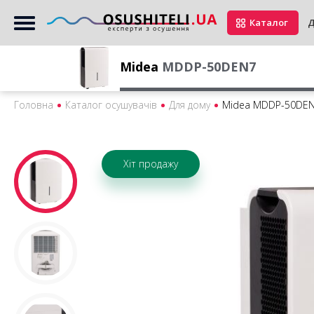
Каталог
Д
Midea
MDDP-50DEN7
Головна
Каталог осушувачів
Для дому
Midea MDDP-50DE
Хіт продажу