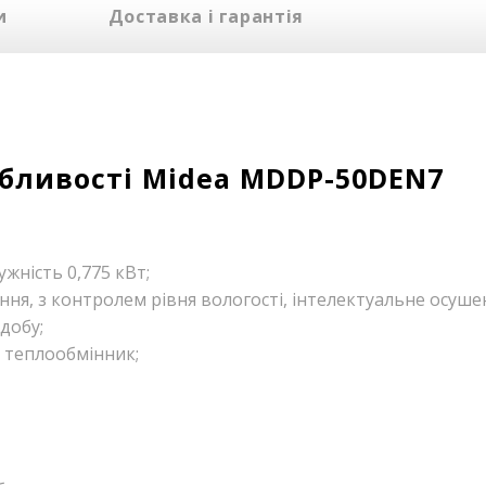
и
Доставка і гарантія
обливості Midea MDDP-50DEN7
жність 0,775 кВт;
ня, з контролем рівня вологості, інтелектуальне осушен
добу;
 теплообмінник;