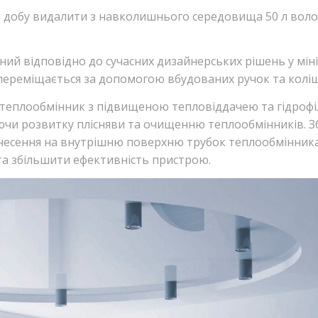
 добу видалити з навколишнього середовища 50 л воло
й відповідно до сучасних дизайнерських рішень у мінім
о переміщається за допомогою вбудованих ручок та колі
й теплообмінник з підвищеною тепловіддачею та гідроф
чи розвитку плісняви та очищенню теплообмінників. З
несення на внутрішню поверхню трубок теплообмінника
а збільшити ефективність пристрою.