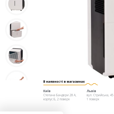
В наявності в магазинах
Київ
Львів
Степана Бандери 28 А,
вул. Стрийська, 45
корпус Б, 2 поверх
1 поверх