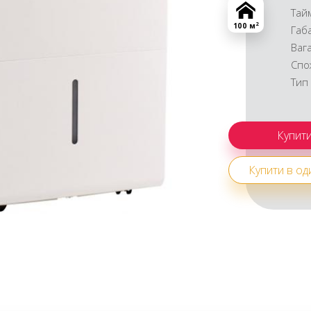
Тай
2
100 м
Габ
Ваг
Спо
Тип
Купити в оди