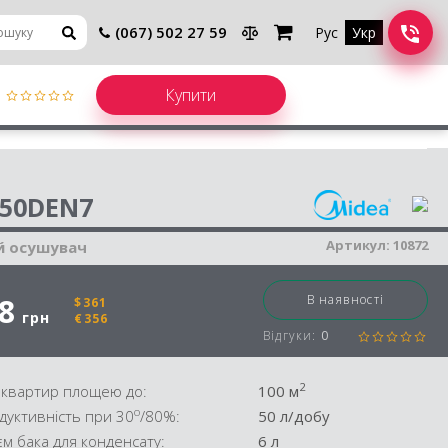
(067) 502 27 59
Рус
Укр
шувач повітря
50DEN7
Артикул:
10872
й осушувач
8
В наявності
$361
грн
€356
Відгуки:
0
2
 квартир площею до:
100 м
o
дуктивність при 30
/80%:
50 л/добу
єм бака для конденсату:
6 л