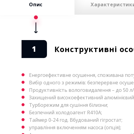
Опис
Характеристик
1
Конструктивні ос
Енергоефективне осушення, споживана поту
Вибір одного з режимів: безперервне осушен
Продуктивність вологовидалення – до 50 л/
Захищений високоефективний алюмінієвий
Турборежим для сушіння білизни;
Безпечний холодоагент R410A;
Таймер 0-24 год. Вбудований гігростат;
управління включенням насоса (опція);