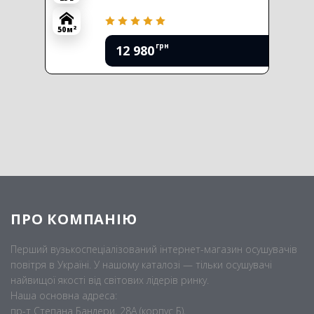
2
50 м
грн
12 980
ПРО КОМПАНІЮ
Перший вузькоспеціалізований інтернет-магазин осушувачів
повітря в Україні. У нашому каталозі — тільки осушувачі
найвищої якості від світових лідерів ринку.
Наша основна адреса:
пр-т Степана Бандери, 28А (корпус Б),