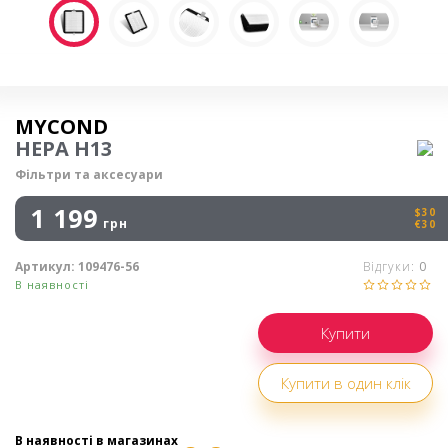
Осушувач повітря
MYCOND
HEPA H13
Фільтри та аксесуари
1 199
$30
грн
€30
Артикул:
109476-56
Відгуки:
0
В наявності
Купити в один клік
В наявності в магазинах