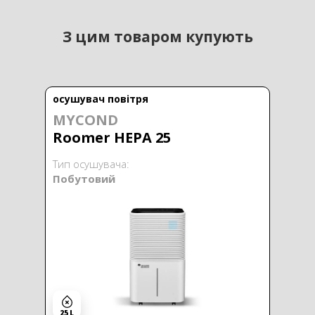
З цим товаром купують
осушувач повітря
MYCOND
Roomer HEPA 25
Тип осушувача:
Побутовий
25 L