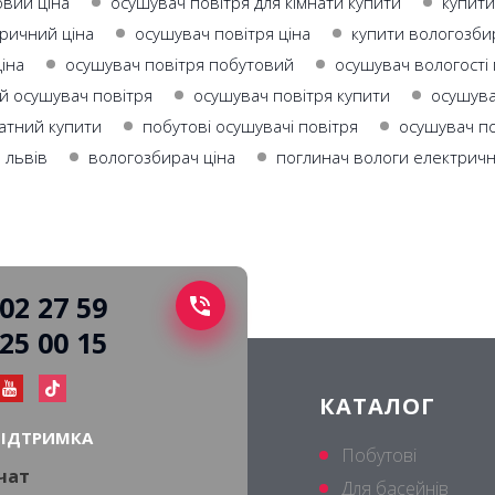
овий ціна
осушувач повітря для кімнати купити
купити
ричний ціна
осушувач повітря ціна
купити вологозби
іна
осушувач повітря побутовий
осушувач вологості 
й осушувач повітря
осушувач повітря купити
осушува
атний купити
побутові осушувачі повітря
осушувач по
 львів
вологозбирач ціна
поглинач вологи електричн
502 27 59
225 00 15
КАТАЛОГ
ПІДТРИМКА
Побутові
 чат
Для басейнів