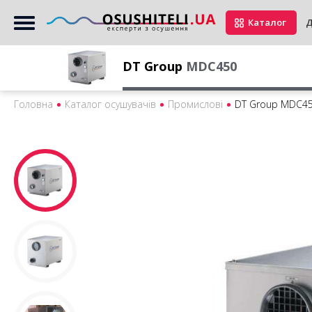
Каталог
Д
DT Group
MDC450
Головна
Каталог осушувачів
Промислові
DT Group MDC4