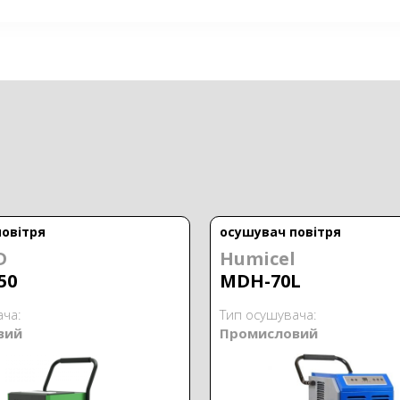
овітря
осушувач повітря
D
Humicel
50
MDH-70L
ача:
Тип осушувача:
вий
Промисловий