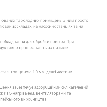
люваних та холодних приміщень. З ним просто
юваних складах, на насосних станціях та на
 обладнання для обробки повітря. При
дуктивно працює навіть за низьких
 сталі товщиною 1,0 мм, деякі частини
шення забезпечує адсорбційний силікагелевий
ож PTC-нагрівачем, вентиляторами та
ропейського виробництва.