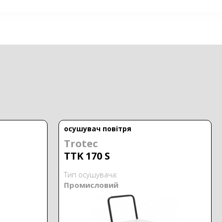
осушувач повітря
Trotec
TTK 170 S
Тип осушувача:
Промисловий