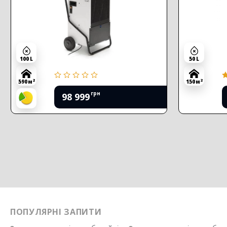
100 L
50 L
2
2
590 м
150 м
грн
98 999
ПОПУЛЯРНІ ЗАПИТИ