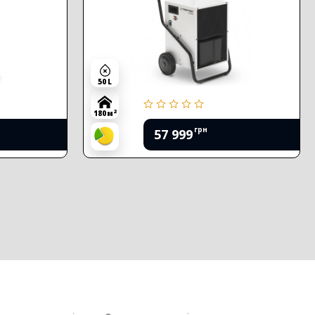
50 L
2
180 м
грн
57 999