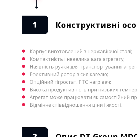
1
Конструктивні осо
Корпус виготовлений з нержавіючої сталі;
Компактність і невелика вага агрегату;
Наявність ручки для транспортування агрег
Ефективний ротор з силікагелю;
Опційний гігростат. PTC нагрівач;
Висока продуктивність при низьких темпер
Агрегат може працювати як самостійний при
Відмінне співвідношення ціни і якості.
2
Опис DT Group MD