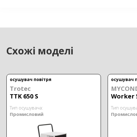
Схожі моделі
осушувач повітря
осушувач п
Trotec
MYCON
TTK 650 S
Worker 
Тип осушувача:
Тип осушув
Промисловий
Промисло