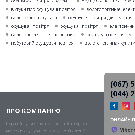
осушувач повітря в басейні
осушувач повітря побут
відгуки про осушувачі повітря
вологопоглинач елект
вологозбирач купити
осушувач повітря для кімнати ц
осушувач повiтря
осушувач повітря
електрични
вологопоглинач електричний
осушувач повітря кімн
побутовий осушувач повітря
вологопоглинач купити
(067) 
(044) 
ПРО КОМПАНІЮ
ОНЛАЙН 
Перший вузькоспеціалізований інтернет-
Viber
магазин осушувачів повітря в Україні. У