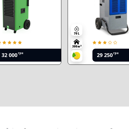
70 L
2
300 м
грн
грн
32 000
29 250