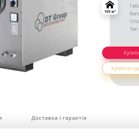
Габ
2
100 м
Ваг
Спо
Тип
Купити в оди
и
Доставка і гарантія