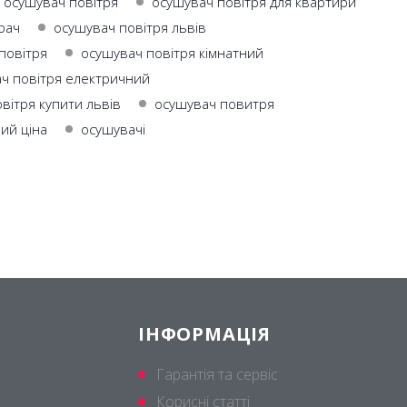
 осушувач повітря
осушувач повітря для квартири
рач
осушувач повітря львів
повітря
осушувач повітря кімнатний
ч повітря електричний
вітря купити львів
осушувач повитря
ий ціна
осушувачі
ІНФОРМАЦІЯ
Гарантія та сервіс
Корисні статті