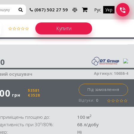
(067) 502 27 59
Рус
Укр
шувач повітря
0
Артикул:
10658-4
вий осушувач
000
Під замовлення
$3581
грн
€3528
Відгуки:
0
2
 приміщень площею до:
100 м
o
дуктивність при 30
/80%:
68 л/добу
мер:
Ні