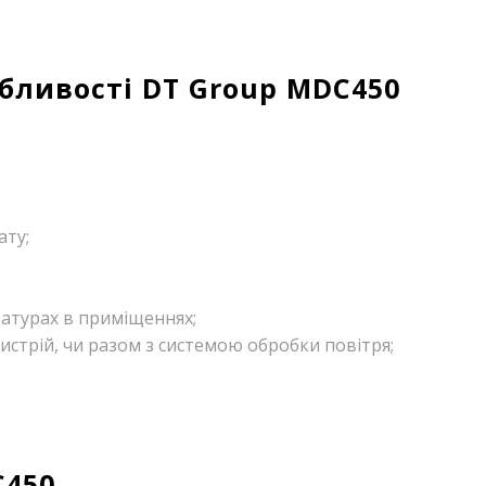
бливості DT Group MDC450
ату;
атурах в приміщеннях;
стрій, чи разом з системою обробки повітря;
C450