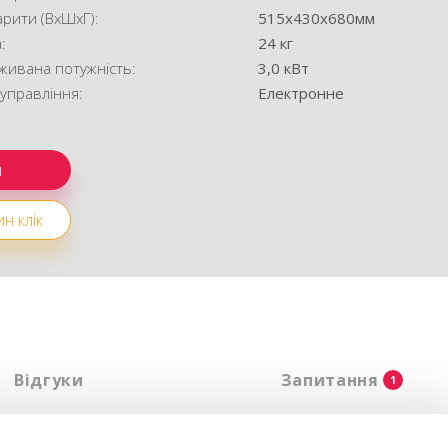
арити (ВхШхГ):
515x430x680мм
а:
24 кг
живана потужність:
3,0 кВт
 управління:
Електронне
н клік
Відгуки
Запитання
1