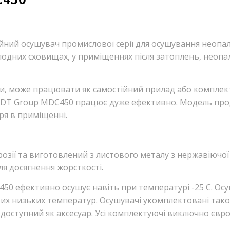
йний осушувач промислової серії для осушування неопа
лодних сховищах, у приміщеннях після затоплень, неопал
и, може працювати як самостійний прилад або комплект
ря DT Group MDC450 працює дуже ефективно. Модель про
тря в приміщенні.
розії та виготовлений з листового металу з нержавіючої
для досягнення жорсткості.
50 ефективно осушує навіть при температурі -25 С. Осу
их низьких температур. Осушувачі укомплектовані так
 доступний як аксесуар. Усі комплектуючі виключно єв