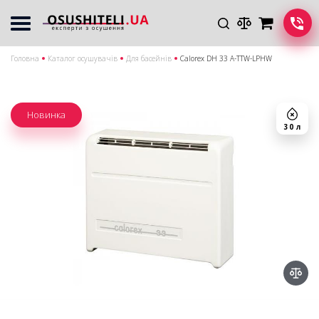
Головна
Каталог осушувачів
Для басейнів
Calorex DH 33 A-TTW-LPHW
Новинка
30 л