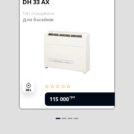
DH 33 AX
Тип осушувача:
Для басейнів
30 L
грн
115 000