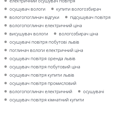
електричний осушувач повітря
осушувач вологи
купити вологозбирач
вологопоглинач відгуки
підсушувач повітря
вологопоглинач електричний ціна
висушувач вологи
вологозбирач ціна
осушувачі повітря побутові львів
поглинач вологи електричний ціна
осушувач повітря оренда львів
осушувач повітря побутовий ціна
осушувач повітря купити львів
осушувач повітря промисловий
вологопоглинач електричний
осушувачі
осушувач повітря кімнатний купити