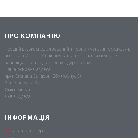
ПРО КОМПАНІЮ
Перший вузькоспеціалізований інтернет-магазин осушувачів
повітря в Україні. У нашому каталозі — тільки осушувачі
найвищої якості від світових лідерів ринку.
Наша основна адреса:
пр-т Степана Бандери, 28А (корпус Б),
2-й поверх, м. Київ
Філії в містах:
Львів, Одеса
ІНФОРМАЦІЯ
Гарантія та сервіс