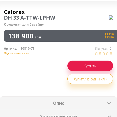
Осушувач повітря
Calorex
DH 33 A-TTW-LPHW
Осушувач для басейну
138 900
$3430
грн
€3380
Артикул:
10810-71
Відгуки:
0
Під замовлення
Купити в один клік
Опис
Характеристики