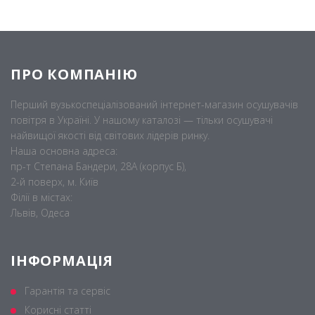
ПРО КОМПАНІЮ
Перший вузькоспеціалізований інтернет-магазин осушувачів
повітря в Україні. У нашому каталозі — тільки осушувачі
найвищої якості від світових лідерів ринку.
Наша основна адреса:
пр-т Степана Бандери, 28А (корпус Б),
2-й поверх, м. Київ
Філії в містах:
Львів, Одеса
ІНФОРМАЦІЯ
Гарантія та сервіс
Корисні статті