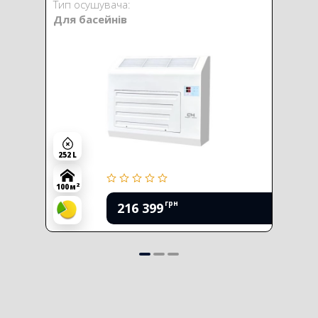
Тип осушувача:
Для басейнів
252 L
2
100 м
грн
216 399