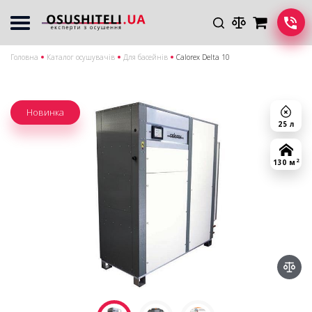
Головна
Каталог осушувачів
Для басейнів
Calorex Delta 10
Новинка
25 л
2
130 м