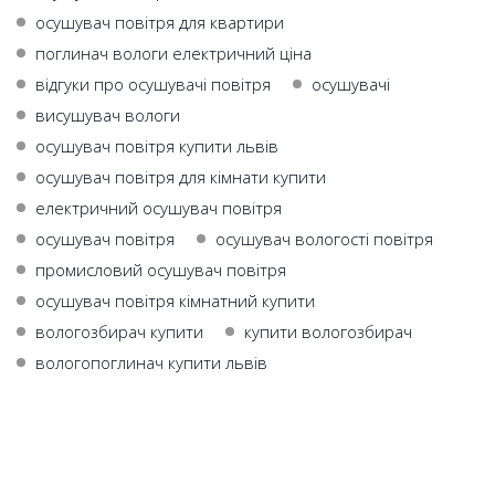
осушувач повітря для квартири
поглинач вологи електричний ціна
відгуки про осушувачі повітря
осушувачі
висушувач вологи
осушувач повітря купити львів
осушувач повітря для кімнати купити
електричний осушувач повітря
осушувач повiтря
осушувач вологості повітря
промисловий осушувач повітря
осушувач повітря кімнатний купити
вологозбирач купити
купити вологозбирач
вологопоглинач купити львів