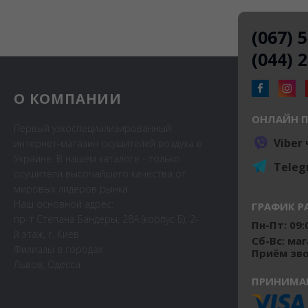
(067) 
(044) 
О КОМПАНИИ
ОНЛАЙН 
Первый узкоспециализированный
Viber
интернет-магазин осушителей воздуха в
Украине. В нашем каталоге - только
Teleg
осушители высочайшего качества от
мировых лидеров рынка.
Наш основной адрес:
ГРАФИК Р
пр-т Степана Бандеры, 28А (корпус Б), 2-
Пн-Пт: 09:0
й этаж, г. Киев
Сб-Вс: ма
Филиалы в городах:
Приём звон
Львов, Одесса
ПРИНИМА