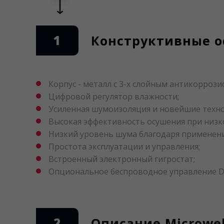
1
Конструктивные ос
Корпус - металл с 3-х слойным антикорроз
Цифровой регулятор влажности;
Усиленная шумоизоляция и новейшие техн
Высокая эффективность осушения при низк
Низкий уровень шума благодаря применен
Простота эксплуатации и управления;
Встроенный электронный гигростат;
Опциональное беспроводное управление Dry
2
Описание Microwel