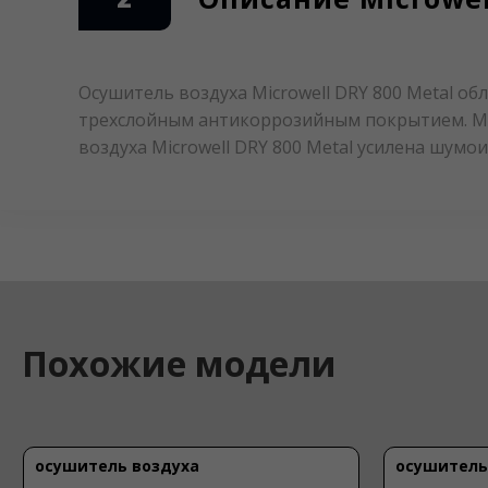
Осушитель воздуха Microwell DRY 800 Metal о
трехслойным антикоррозийным покрытием. Мо
воздуха Microwell DRY 800 Metal усилена шумои
Похожие модели
осушитель воздуха
осушитель