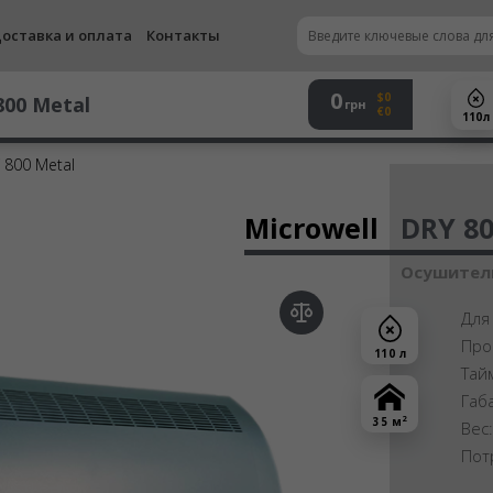
оставка и оплата
Контакты
0
$0
800 Metal
грн
€0
110 л
 800 Metal
Осу
Microwell
DRY 80
Осушитель
Для
Про
110 л
Тай
Габ
2
35 м
Вес
Пот