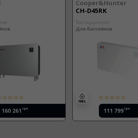
d
Cooper&Hunter
CH-D45RK
еля:
Тип осушителя:
йнов
Для бассейнов
108 L
грн
грн
160 261
111 799