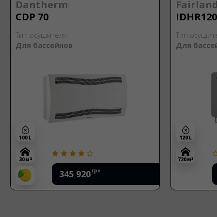
Dantherm
Fairlan
CDP 70
IDHR120
Тип осушителя:
Тип осушит
Для бассейнов
Для бассе
100 L
120 L
2
3
30 м
720 м
грн
345 920