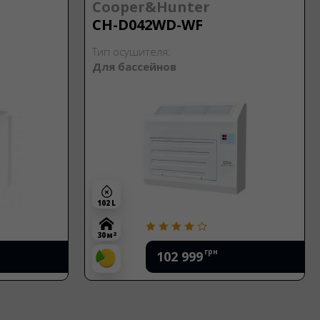
Cooper&Hunter
CH-D042WD-WF
Тип осушителя:
Для бассейнов
102 L
2
30 м
грн
102 999