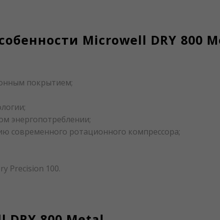
обенности Microwell DRY 800 M
ионным покрытием;
ологии;
ом энергопотреблении;
ию современного ротационного компрессора;
 Precision 100.
l DRY 800 Metal