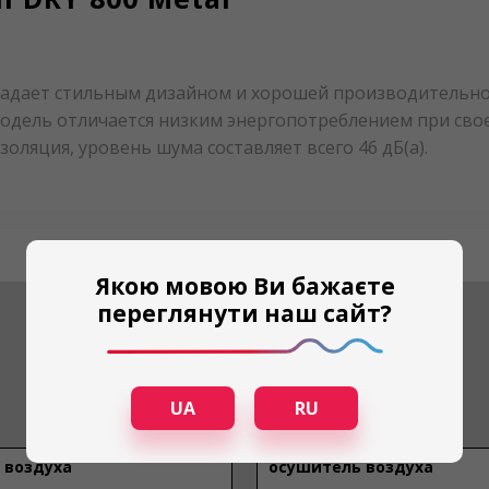
бладает стильным дизайном и хорошей производительнос
дель отличается низким энергопотреблением при свое
золяция, уровень шума составляет всего 46 дБ(а).
Якою мовою Ви бажаєте
переглянути наш сайт?
UA
RU
 воздуха
осушитель воздуха