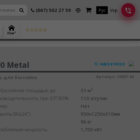
(067) 502 27 59
Рус
Укр
2
35 м
шитель воздуха
0 Metal
Артикул:
10927-44
 для бассейна
2
 бассейнов площадью до:
35 м
o
изводительность при 30
/80%:
110 л/сутки
мер:
Нет
ариты (ВхШхГ):
950x1250x310мм
:
96 кг
ребляемая мощность:
1,700 кВт