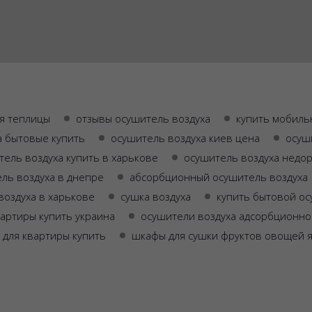
ля теплицы
отзывы осушитель воздуха
купить мобиль
а бытовые купить
осушитель воздуха киев цена
осуш
тель воздуха купить в харькове
осушитель воздуха недо
ль воздуха в днепре
абсорбционный осушитель воздуха
воздуха в харькове
сушка воздуха
купить бытовой ос
вартиры купить украина
осушители воздуха адсорбционно
 для квартиры купить
шкафы для сушки фруктов овощей я