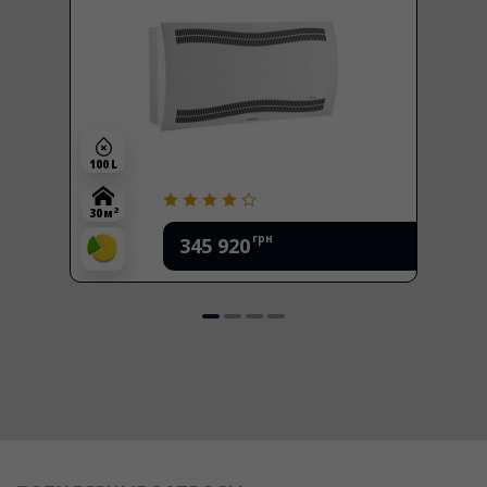
100 L
2
30 м
грн
345 920