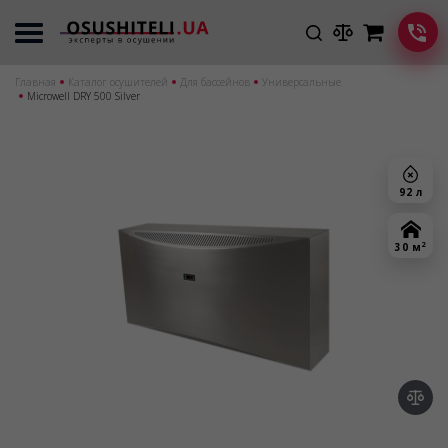
Главная
Каталог осушителей
Для бассейнов
Универсальные
Microwell DRY 500 Silver
92 л
2
30 м