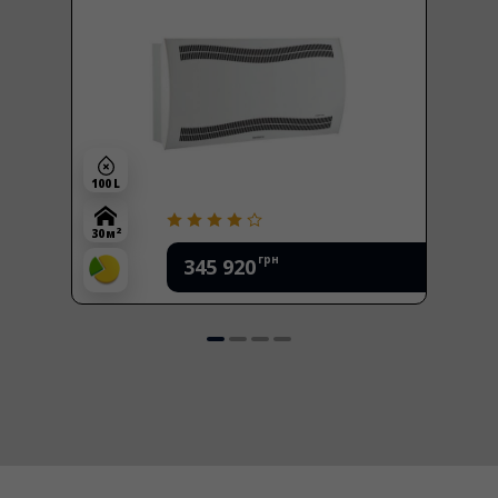
100 L
2
30 м
грн
345 920