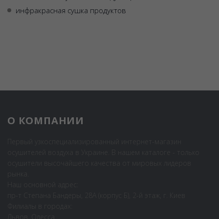
инфракрасная сушка продуктов
О КОМПАНИИ
Первый узкоспециализированный интернет-магазин
осушителей воздуха в Украине. В нашем каталоге - только
осушители высочайшего качества от мировых лидеров
рынка.
Наш основной адрес:
пр-т Степана Бандеры, 28А (корпус Б), 2-й этаж, г. Киев
Филиалы в городах:
Львов, Одесса