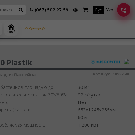
(067) 502 27 59
Рус
Укр
2
30 м
шитель воздуха
0 Plastik
Артикул:
10927-40
 для бассейна
2
 бассейнов площадью до:
30 м
o
изводительность при 30
/80%:
92 л/сутки
мер:
Нет
ариты (ВхШхГ):
653x1245x255мм
:
60 кг
ребляемая мощность:
1,200 кВт