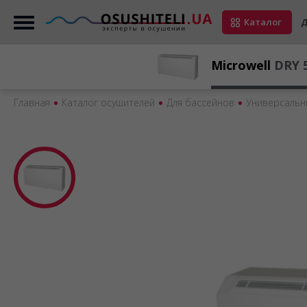
Каталог
Д
Microwell
DRY 5
Главная
Каталог осушителей
Для бассейнов
Универсальн