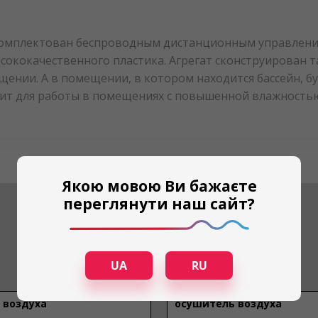
k укомплектован беспроводным дистанционным управлен
сококачественного пластика. Агрегат сконструирован 
щении. А в помещении, в котором находится бассейн, б
дит для работы в помещениях с повышенной влажность
Якою мовою Ви бажаєте
переглянути наш сайт?
UA
RU
 воздуха
осушитель воздуха