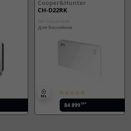
Cooper&Hunter
CH-D22RK
Тип осушителя:
Для бассейнов
53 L
грн
84 899