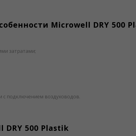
обенности Microwell DRY 500 Pl
ими затратами;
и с подключением воздуховодов.
 DRY 500 Plastik