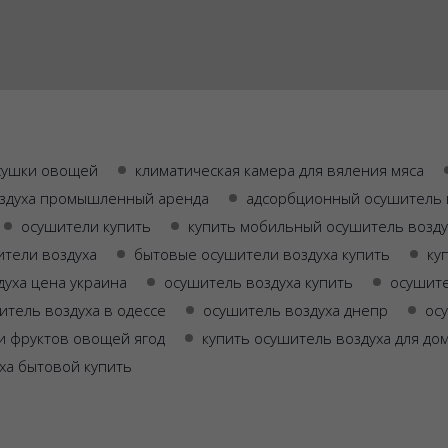
сушки овощей
климатическая камера для вяления мяса
здуха промышленный аренда
адсорбционный осушитель 
осушители купить
купить мобильный осушитель возду
тели воздуха
бытовые осушители воздуха купить
ку
духа цена украина
осушитель воздуха купить
осушите
итель воздуха в одессе
осушитель воздуха днепр
ос
и фруктов овощей ягод
купить осушитель воздуха для до
ха бытовой купить