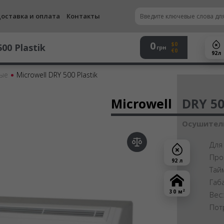
оставка и оплата
Контакты
0
$0
00 Plastik
грн
€0
92 л
ые
Microwell DRY 500 Plastik
Осу
Microwell
DRY 50
Осушитель
Для
Про
92 л
Тай
Габ
2
30 м
Вес
Пот