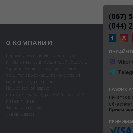
(067) 
(044) 
О КОМПАНИИ
ОНЛАЙН 
Первый узкоспециализированный
Viber
интернет-магазин осушителей воздуха в
Украине. В нашем каталоге - только
Teleg
осушители высочайшего качества от
мировых лидеров рынка.
Наш основной адрес:
ГРАФИК Р
пр-т Степана Бандеры, 28А (корпус Б), 2-
Пн-Пт: 09:0
й этаж, г. Киев
Сб-Вс: ма
Филиалы в городах:
Приём звон
Львов, Одесса
ПРИНИМА