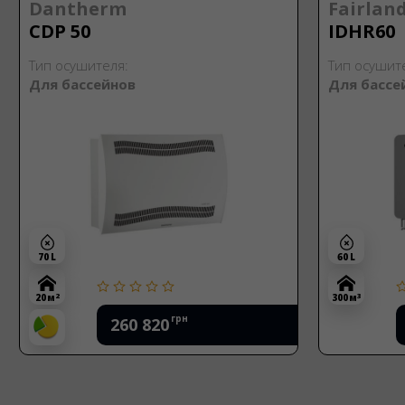
Dantherm
Fairlan
CDP 50
IDHR60
Тип осушителя:
Тип осушит
Для бассейнов
Для бассе
70 L
60 L
2
3
20 м
300 м
грн
260 820