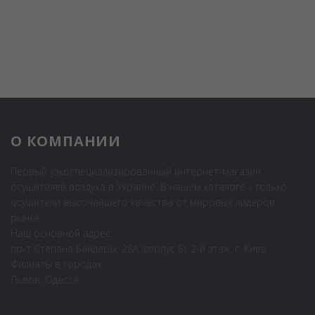
О КОМПАНИИ
Первый узкоспециализированный интернет-магазин
осушителей воздуха в Украине. В нашем каталоге - только
осушители высочайшего качества от мировых лидеров
рынка.
Наш основной адрес:
пр-т Степана Бандеры, 28А (корпус Б), 2-й этаж, г. Киев
Филиалы в городах:
Львов, Одесса