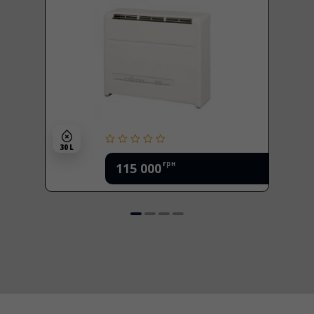
30 L
грн
115 000