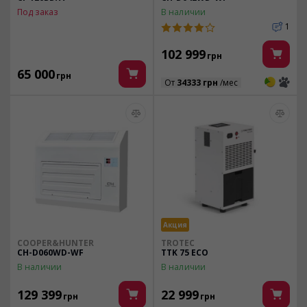
Под заказ
В наличии
1
102 999
грн
65 000
грн
3
3
От
34333 грн
/мес
Акция
COOPER&HUNTER
TROTEC
CH-D060WD-WF
TTK 75 ECO
В наличии
В наличии
129 399
22 999
грн
грн