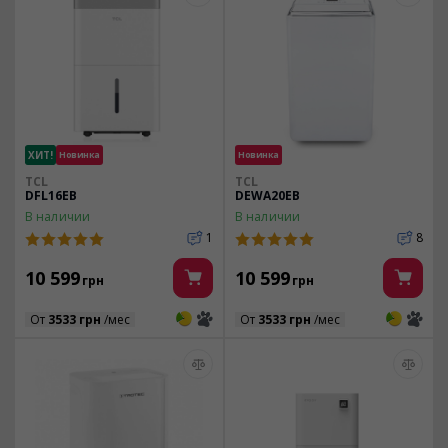
ХИТ!
Новинка
Новинка
TCL
TCL
DFL16EB
DEWA20EB
В наличии
В наличии
1
8
10 599
10 599
грн
грн
3
3
3
3
От
3533 грн
/мес
От
3533 грн
/мес