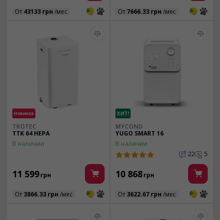
3
3
3
3
От
43133 грн
/мес
От
7666.33 грн
/мес
Новинка
ХИТ!
TROTEC
MYCOND
TTK 64 HEPA
YUGO SMART 16
В наличии
В наличии
22
5
11 599
10 868
грн
грн
3
3
3
3
От
3866.33 грн
/мес
От
3622.67 грн
/мес