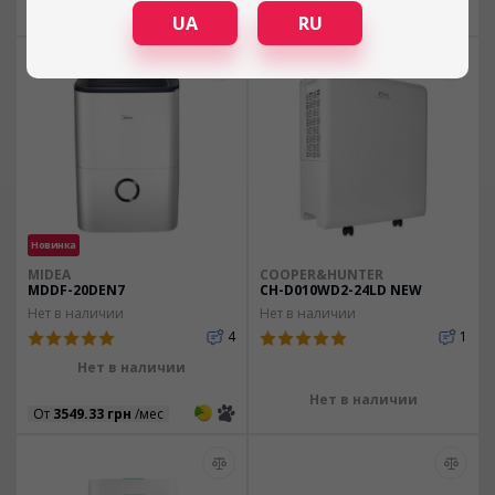
15 599
грн
3
3
От
3566.33 грн
/мес
UA
RU
Новинка
MIDEA
COOPER&HUNTER
MDDF-20DEN7
CH-D010WD2-24LD NEW
Нет в наличии
Нет в наличии
4
1
Нет в наличии
Нет в наличии
3
3
От
3549.33 грн
/мес