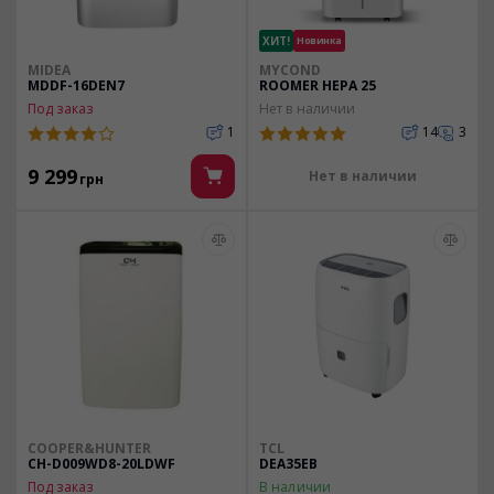
ХИТ!
Новинка
MIDEA
MYCOND
MDDF-16DEN7
ROOMER HEPA 25
Под заказ
Нет в наличии
1
14
3
9 299
Нет в наличии
грн
COOPER&HUNTER
TCL
CH-D009WD8-20LDWF
DEA35EB
Под заказ
В наличии