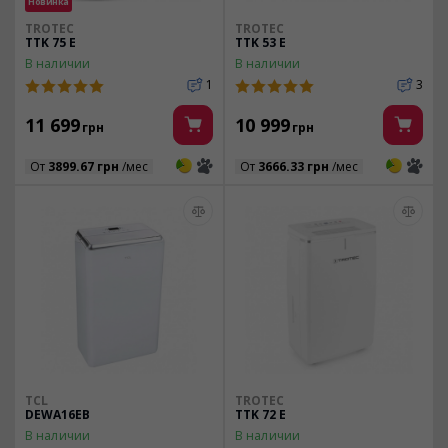
Новинка
TROTEC
TROTEC
TTK 75 E
TTK 53 E
В наличии
В наличии
1
3
11 699
10 999
грн
грн
3
3
3
3
От
3899.67 грн
/мес
От
3666.33 грн
/мес
TCL
TROTEC
DEWA16EB
TTK 72 E
В наличии
В наличии