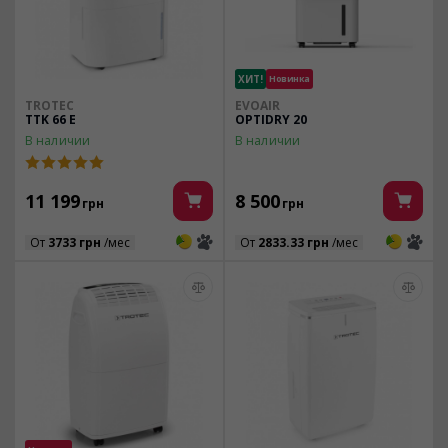
ХИТ!
Новинка
TROTEC
EVOAIR
TTK 66 E
OPTIDRY 20
В наличии
В наличии
11 199
8 500
грн
грн
3
3
3
3
От
3733 грн
/мес
От
2833.33 грн
/мес