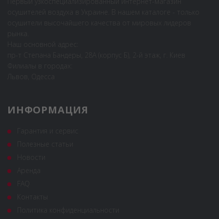
Первый узкоспециализированный интернет-магазин
осушителей воздуха в Украине. В нашем каталоге - только
осушители высочайшего качества от мировых лидеров
рынка.
Наш основной адрес:
пр-т Степана Бандеры, 28А (корпус Б), 2-й этаж, г. Киев
Филиалы в городах:
Львов, Одесса
ИНФОРМАЦИЯ
Гарантия и сервис
Полезные статьи
Новости
Аренда
FAQ
Контакты
Политика конфиденциальности