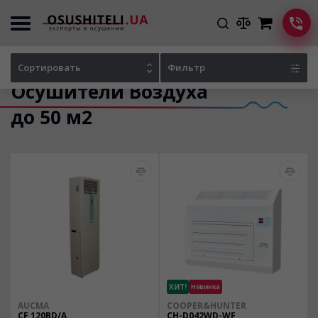
Главная
Каталог осушителей
Сортировать
Фильтр
Осушители Воздуха
до 50 м2
ХИТ!
Новинка
AUCMA
COOPER&HUNTER
CF 120BD/A
CH-D042WD-WF