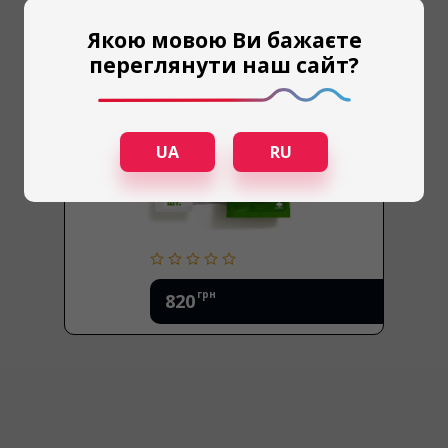
Тип товара:
Подвесные влагопоглотители
Якою мовою Ви бажаєте
переглянути наш сайт?
UA
RU
грн
820