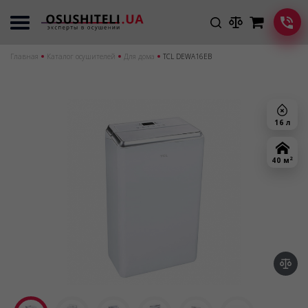
Главная
Каталог осушителей
Для дома
TCL DEWA16EB
16 л
2
40 м