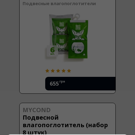
Подвесные влагопоглотители
грн
655
MYCOND
Подвесной
влагопоглотитель (набор
8 штук)