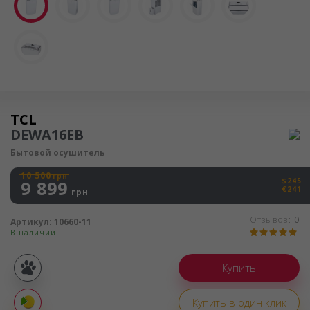
Осушитель воздуха
TCL
DEWA16EB
Бытовой осушитель
10 500
грн
$245
9 899
€241
грн
Отзывов:
0
Артикул:
10660-11
В наличии
Покупка
частями
Купить в один клик