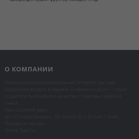
О КОМПАНИИ
Первый узкоспециализированный интернет-магазин
осушителей воздуха в Украине. В нашем каталоге - только
осушители высочайшего качества от мировых лидеров
рынка.
Наш основной адрес:
пр-т Степана Бандеры, 28А (корпус Б), 2-й этаж, г. Киев
Филиалы в городах:
Львов, Одесса