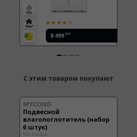
12 L
2
15 м
грн
8 499
С этим товаром покупают
MYCOND
Подвесной
влагопоглотитель (набор
6 штук)
Тип товара: