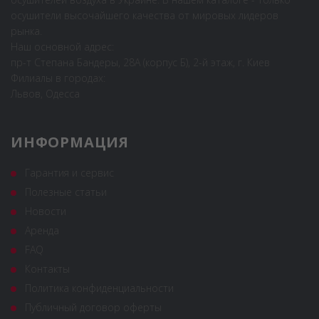
осушители высочайшего качества от мировых лидеров
рынка.
Наш основной адрес:
пр-т Степана Бандеры, 28А (корпус Б), 2-й этаж, г. Киев
Филиалы в городах:
Львов, Одесса
ИНФОРМАЦИЯ
Гарантия и сервис
Полезные статьи
Новости
Аренда
FAQ
Контакты
Политика конфиденциальности
Публичный договор оферты