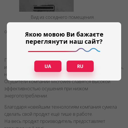
Вид из соседнего помещения.
Вид из помещения с бассейном перед очисткой
отверстий.
Якою мовою Ви бажаєте
переглянути наш сайт?
Производитель конструктивно подошел к этой
UA
RU
инновации и сумел дать потребителю эту возможность,
не испортив сам дизайн.
Осушители компании Microwell славятся высокой
эффективностью осушения при низком
энергопотреблении.
Благодаря новейшим технологиям компания сумела
сделать свой продукт ещё тише в работе.
На весь продукт производитель предоставляет