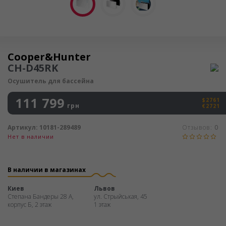
Осушитель воздуха
Cooper&Hunter
CH-D45RK
Осушитель для бассейна
111 799
$2761
грн
€2721
Артикул:
10181-289489
Отзывов:
0
Нет в наличии
В наличии в магазинах
Киев
Львов
Степана Бандеры 28 А,
ул. Стрыйськая, 45
корпус Б, 2 этаж
1 этаж