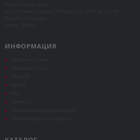
Наш основной адрес:
пр-т Степана Бандеры, 28А (корпус Б), 2-й этаж, г. Киев
Филиалы в городах:
Львов, Одесса
ИНФОРМАЦИЯ
Гарантия и сервис
Полезные статьи
Новости
Аренда
FAQ
Контакты
Политика конфиденциальности
Публичный договор оферты
КАТАЛОГ