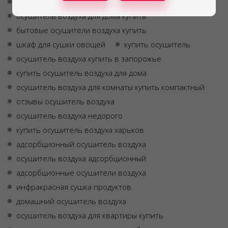
климатическая камера для вяления мяса
осушитель воздуха для дома купить
бытовые осушители воздуха купить
шкаф для сушки овощей
купить осушитель
осушитель воздуха купить в запорожье
купить осушитель воздуха для дома
осушитель воздуха для комнаты купить компактный
отзывы осушитель воздуха
осушитель воздуха недорого
купить осушитель воздуха харьков
адсорбционный осушитель воздуха
осушитель воздуха адсорбционный
адсорбционные осушители воздуха
инфракрасная сушка продуктов
домашний осушитель воздуха
осушитель воздуха для квартиры купить