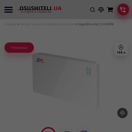
Главная
Каталог осушителей
Для бассейнов
Cooper&Hunter CH-D45RK
Новинка
108 л