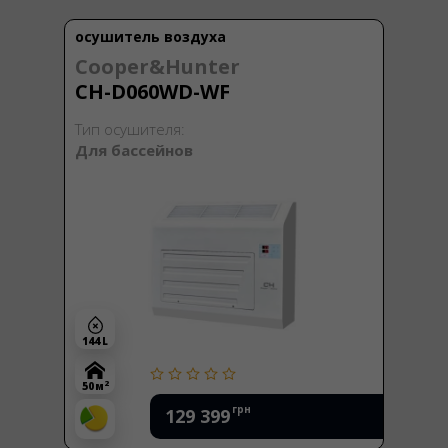
осушитель воздуха
Cooper&Hunter
CH-D060WD-WF
Тип осушителя:
Для бассейнов
144 L
2
50 м
грн
129 399