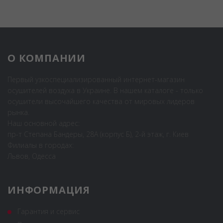
О КОМПАНИИ
Первый узкоспециализированный интернет-магазин
осушителей воздуха в Украине. В нашем каталоге - только
осушители высочайшего качества от мировых лидеров
рынка.
Наш основной адрес:
пр-т Степана Бандеры, 28А (корпус Б), 2-й этаж, г. Киев
Филиалы в городах:
Львов, Одесса
ИНФОРМАЦИЯ
Гарантия и сервис