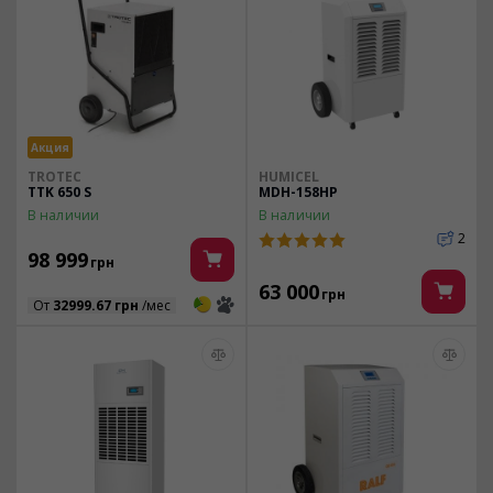
Акция
TROTEC
HUMICEL
TTK 650 S
MDH-158HP
В наличии
В наличии
2
98 999
грн
63 000
грн
3
3
От
32999.67 грн
/мес