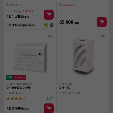
В наличии
Под заказ
113 398
-11%
грн
101 388
грн
65 000
грн
3
3
От
33796 грн
/мес
ХИТ!
Новинка
COOPER&HUNTER
CELSIUS
CH-D042WD-WF
DH-150
В наличии
Нет в наличии
1
102 999
грн