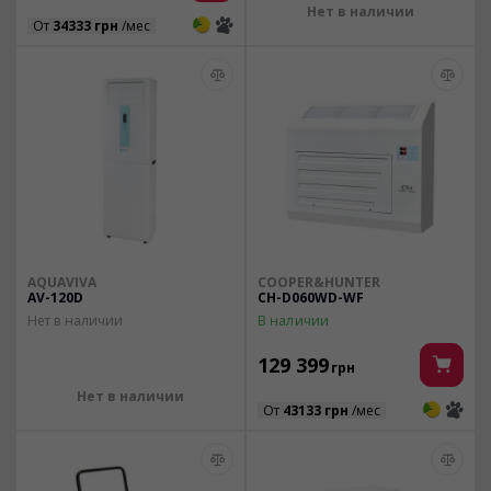
Нет в наличии
3
3
От
34333 грн
/мес
AQUAVIVA
COOPER&HUNTER
AV-120D
CH-D060WD-WF
Нет в наличии
В наличии
129 399
грн
Нет в наличии
3
3
От
43133 грн
/мес