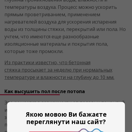
температуры воздуха. Процесс можно ускорить
прямым проветриванием, применением
нагревателей воздуха для ускорения испарения
воды из толщины стяжки, перекрытий или пола. Но
учтем, что имеются еще разнообразные
изоляционные материалы и покрытия пола,
которые тоже промокли.
Из практики известно, что бетонная
стяжка просыхает за неделю при нормальных
температуре и влажности на глубину до 10 мм.
Как высушить пол после потопа
Это решается в зависимости от половых покрытий
и степени их повреждения. Плитка не страдает от
Якою мовою Ви бажаєте
затопления водой, если она уложена правильно, а
переглянути наш сайт?
паркет или ламинат требуют тщательной