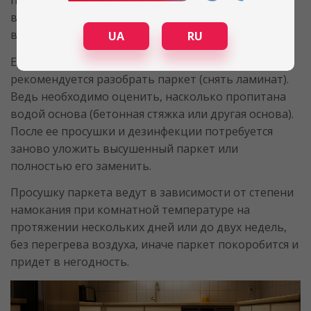
просушки в зависимости от времени воздействия
воды. Часто после затопления они коробятся и
вздуваются, под ними развивается грибок.
UA
RU
Если полы были залиты водой длительное время,
рекомендуется разобрать паркет (снять ламинат).
Ведь необходимо оценить, насколько пропитана
водой основа (бетонная стяжка или другая основа).
После ее просушки и дезинфекции потребуется
заново уложить высушенный паркет или
полностью его заменить.
Просушку паркета ведут в зависимости от степени
намокания при комнатной температуре на
протяжении нескольких дней или до двух недель,
без перегрева воздуха, иначе паркет покоробится и
придет в негодность.