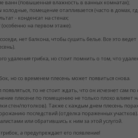
ие ванн (повышенная влажность в ванных комнатах);
ы холодные, помещение отапливается (часто в домах, г
ьтат - конденсат на стенах;
 (особенно на первом этаже).
седи, нет балкона, чтобы сушить белье. Все это ведет 
сень).
о удаления грибка, но стоит помнить о том, что удале
ок, но со временем плесень может появиться снова.
ал появляться, то не стоит ждать, что он исчезнет сам 
анение плесени по помещению не только плохо влияет н
ки стен/потолков). Также с каждым днем плесень пораж
орожанию последствий (отделка пораженных участков).
листами или обратившись к ним за этой услугой.
 грибок, а предупреждает его появление!