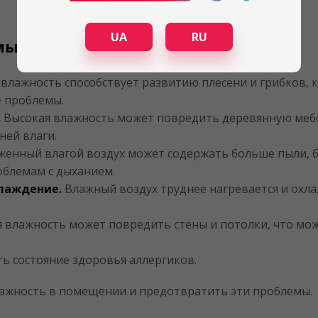
UA
RU
мы при высокой влажности
я влажность способствует развитию плесени и грибков,
е проблемы.
.
Высокая влажность может повредить деревянную мебе
ней влаги.
енный влагой воздух может содержать больше пыли, ба
облемам с дыханием.
хлаждение.
Влажный воздух труднее нагревается и охла
 влажность может повредить стены и потолки, что мо
ь состояние здоровья аллергиков.
ажность в помещении и предотвратить эти проблемы.