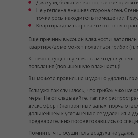
Джакузи, большие ванны, частое принят
Не утеплена внешняя сторона стен. Стен
точка росы находится в помещении. Резул
Квартира/дом нагревается от теплотрасс
Еще причины высокой влажности: затопили со
квартире/доме может появиться грибок (пле
Конечно, существует масса методов успешног
появления (повышенную влажность)!
Вы можете правильно и удачно удалить гриб
Если уже так случилось, что грибок уже нач
меры. Не откладывайте, так как распростр
дискомфорт (неприятный запах, порча отдел
дальнейшем к усложнению ее удаления и уд
предварительно посоветовавшись со специа
Помните, что осушитель воздуха не удаляет