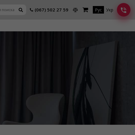
(067) 502 27 59
Рус
Укр