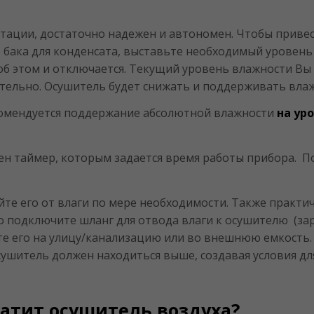
атации, достаточно надежен и автономен. Чтобы привес
 бака для конденсата, выставьте необходимый уровень 
об этом и отключается. Текущий уровень влажности Вы 
ятельно. Осушитель будет снижать и поддерживать вл
омендуется поддержание абсолютной влажности
на ур
ен таймер, которым задается время работы прибора. П
те его от влаги по мере необходимости. Также практи
 подключите шланг для отвода влаги к осушителю (за
е его на улицу/канализацию или во внешнюю емкость. 
сушитель должен находиться выше, создавая условия дл
ратит осушитель воздуха?