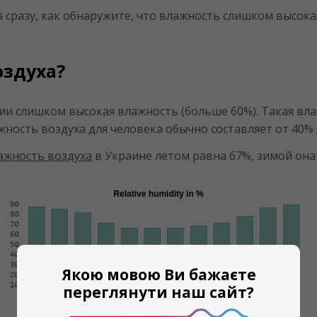
 сразу, как обнаружите, что влажность слишком высока
оздуха?
ии слишком высокая влажность (больше 60%). Такая вл
ность воздуха для человека обычно составляет от 40%
ажность воздуха
в Украине летом равна 67%, зимой она 
Якою мовою Ви бажаєте
переглянути наш сайт?