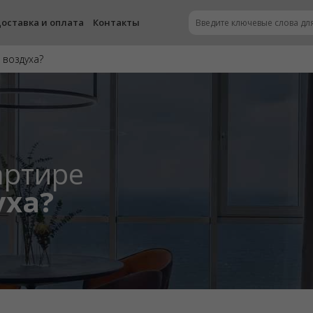
оставка и оплата
Контакты
 воздуха?
артире
уха?