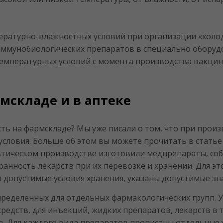
ературно-влажностных условий при организации «холод
 иммунобиологических препаратов в специально обору
температурных условий с момента производства вакци
мскладе и в аптеке
ть на фармскладе? Мы уже писали о том, что при прои
словия. Больше об этом вы можете прочитать в статье
евтическом производстве изготовили медпрепараты, соб
анность лекарств при их перевозке и хранении. Для эт
допустимые условия хранения, указаны допустимые зн
пределенных для отдельных фармакологических групп. У
средств, для инъекций, жидких препаратов, лекарств в 
. Для каждого вида препаратов прописаны отдельные у