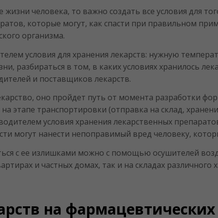
 жизни человека, то важно создать все условия для тог
ратов, которые могут, как спасти при правильном прим
ского организма.
елем условия для хранения лекарств: нужную температ
ни, разбираться в том, в каких условиях хранилось лека
дителей и поставщиков лекарств.
екарство, оно пройдет путь от момента разработки фо
 на этапе транспортировки (отправка на склад, хранен
водителем условия хранения лекарственных препаратов
ти могут нанести непоправимый вред человеку, котор
ться с ее излишками можно с помощью осушителей возд
артирах и частных домах, так и на складах различного 
арств на фармацевтических 