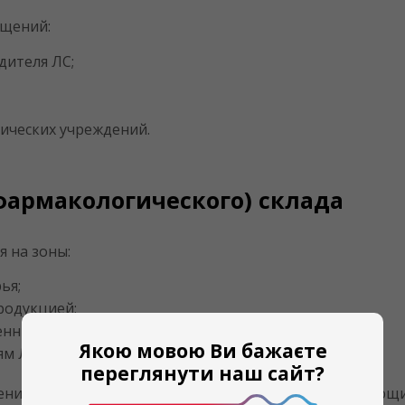
ещений:
дителя ЛС;
ических учреждений.
фармакологического) склада
 на зоны:
ья;
родукцией;
енных средств и отходов;
Якою мовою Ви бажаєте
ям ЛС.
переглянути наш сайт?
ения химреактивов, ядовитых или легковоспламеняющи