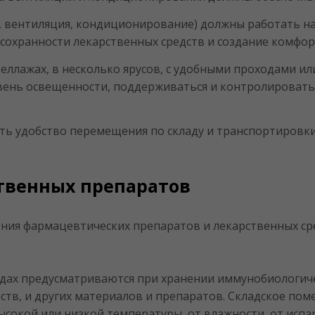
, вентиляция, кондиционирование) должны работать н
сохранности лекарственных средств и создание комфо
еллажах, в несколько ярусов, с удобными проходами и
вень освещенности, поддерживаться и контролировать
ть удобство перемещения по складу и транспортировки
твенных препаратов
ния фармацевтических препаратов и лекарственных сред
адах предусматриваются при хранении иммунобиологиче
тв, и других материалов и препаратов. Складское по
ысокой или низкой температуры, от влажности, от испа