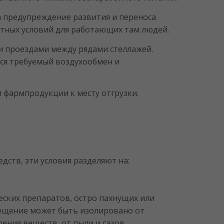
а предупреждение развития и переноса
ртных условий для работающих там людей.
ли проездами между рядами стеллажей.
ся требуемый воздухообмен и
 фармпродукции к месту отгрузки.
ств, эти условия разделяют на:
ских препаратов, остро пахнущих или
мещение может быть изолировано от
рения веществ, от пыли и газов