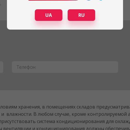
.
UA
RU
Телефон
*
словиям хранения, в помещениях складов предусматрив
 влажности. В любом случае, кроме контролируемой а
 присутствовать система кондиционирования для охла
мы вентиляции и кондиционирования должны обеспечива