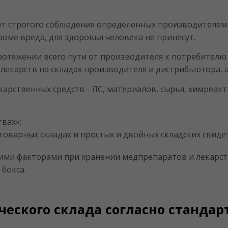
ет строгого соблюдения определенных производителем
роме вреда, для здоровья человека не принесут.
протяжении всего пути от производителя к потребител
 лекарств на складах производителя и дистрибьютора, 
арственных средств - ЛС, материалов, сырья, химреакт
вах»;
оварных складах и простых и двойных складских свидет
и факторами при хранении медпрепаратов и лекарств
бокса.
еского склада согласно стандар