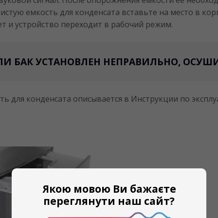
истую емкость для конденсата вставьте на место в кор
ет и устройство переходит в рабочий режим.
ЛИ БАК УСТАНОВЛЕН НЕПРАВИЛЬНО, ОСУШ
ть для конденсата описывается в Инструкции по эксплу
Якою мовою Ви бажаєте
переглянути наш сайт?