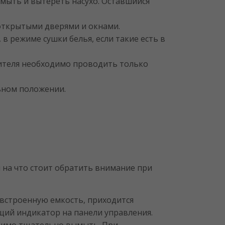
ымыть и вытереть насухо. Оставшийся
открытыми дверями и окнами.
в режиме сушки белья, если такие есть в
ителя необходимо проводить только
ьном положении.
и на что стоит обратить внимание при
 встроенную емкость, приходится
ящий индикатор на панели управления.
одимо тщательно вымыть. При