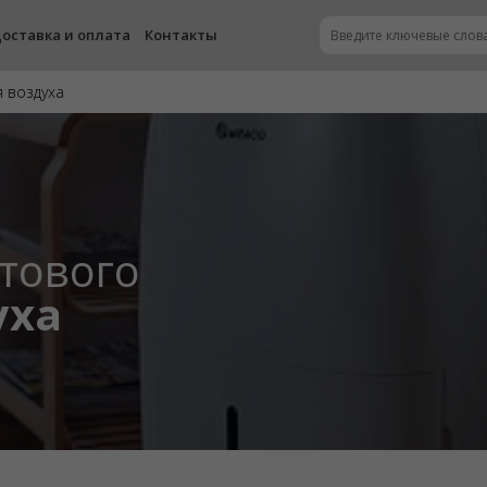
оставка и оплата
Контакты
 воздуха
тового
уха