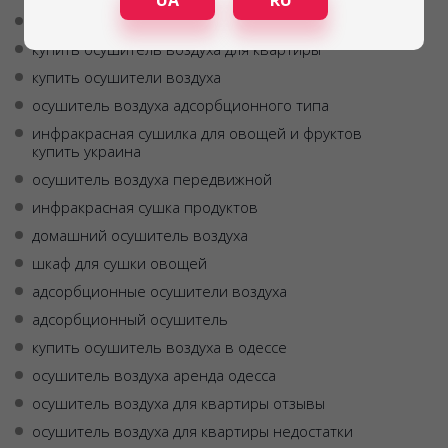
UA
RU
осушитель воздуха недорого
купить осушитель воздуха для квартиры
купить осушители воздуха
осушитель воздуха адсорбционного типа
инфракрасная сушилка для овощей и фруктов
купить украина
осушитель воздуха передвижной
инфракрасная сушка продуктов
домашний осушитель воздуха
шкаф для сушки овощей
адсорбционные осушители воздуха
адсорбционный осушитель
купить осушитель воздуха в одессе
осушитель воздуха аренда одесса
осушитель воздуха для квартиры отзывы
осушитель воздуха для квартиры недостатки