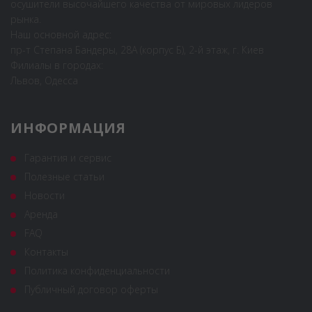
осушители высочайшего качества от мировых лидеров
рынка.
Наш основной адрес:
пр-т Степана Бандеры, 28А (корпус Б), 2-й этаж, г. Киев
Филиалы в городах:
Львов, Одесса
ИНФОРМАЦИЯ
Гарантия и сервис
Полезные статьи
Новости
Аренда
FAQ
Контакты
Политика конфиденциальности
Публичный договор оферты