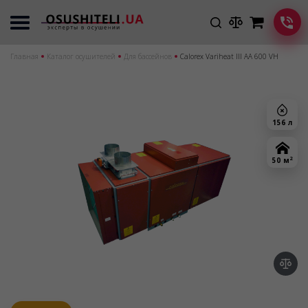
Главная
Каталог осушителей
Для бассейнов
Calorex Variheat III AA 600 VH
156 л
2
50 м