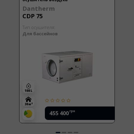
Dantherm
CDP 75
Тип осушителя:
Для бассейнов
108 L
2
30 м
грн
455 400