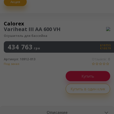
Акция
Осушитель воздуха
Calorex
Variheat III AA 600 VH
Осушитель для бассейна
434 763
$10735
грн
€10579
Артикул:
10912-013
Отзывов:
0
Под заказ
Купить в один клик
Описание