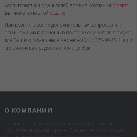
характеристики осушителей воздуха компании
Master
Вы можете по этой
ссылке
.
При возникновении дополнительных вопросов или
если Вам нужна помощь в подборе осушителя воздуха
для Вашего помещения, звоните! (044) 225-00-15. Наши
специалисты с радостью помогут Вам.
О КОМПАНИИ
Первый узкоспециализированный интернет-магазин
осушителей воздуха в Украине. В нашем каталоге - только
осушители высочайшего качества от мировых лидеров