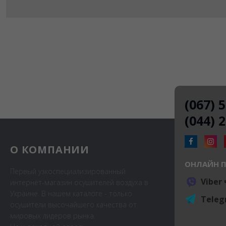
(067) 
(044) 
О КОМПАНИИ
ОНЛАЙН 
Первый узкоспециализированный
Viber
интернет-магазин осушителей воздуха в
Украине. В нашем каталоге - только
Teleg
осушители высочайшего качества от
мировых лидеров рынка.