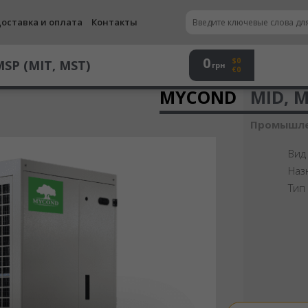
оставка и оплата
Контакты
 MSP (MIT, MST)
0
$0
MSP (MIT, MST)
грн
€0
MYCOND
MID, M
Промышле
Вид
Наз
Тип