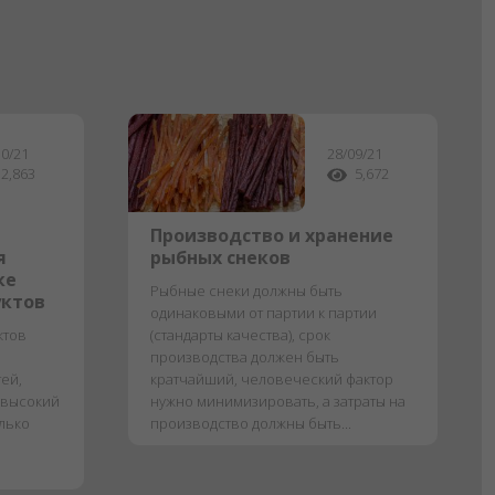
10/21
28/09/21
2,863
5,672
Производство и хранение
я
рыбных снеков
ке
Рыбные снеки должны быть
уктов
одинаковыми от партии к партии
ктов
(стандарты качества), срок
производства должен быть
ей,
кратчайший, человеческий фактор
 высокий
нужно минимизировать, а затраты на
олько
производство должны быть...