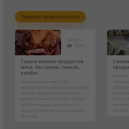
Пищевая промышленность
29/09/22
28,037
Сушка мясных продуктов
Сушка
мяса, бастурмы, снеков,
проду
колбас
Вяление 
Сушка и вяленье мяса, при
промышл
производстве снеков из рыбы и мяса,
соблюде
чипсов, слайсов или колбасок, в
качества
промышленных масштабах, требуют
также за
особого подхода, поскольку этот
эти техн
продукт имеет небольшую толщину.
готовой..
При этом...