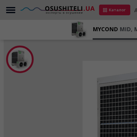
Каталог
Д
Главная
Каталог осушителей
Промышленная
MyCond MID,
MYCOND
MID, 