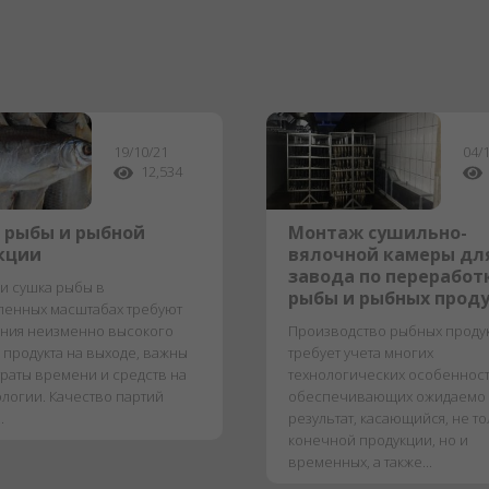
19/10/21
04/
12,534
 рыбы и рыбной
Монтаж сушильно-
кции
вялочной камеры дл
завода по переработ
и сушка рыбы в
рыбы и рыбных прод
енных масштабах требуют
ния неизменно высокого
Производство рыбных проду
 продукта на выходе, важны
требует учета многих
траты времени и средств на
технологических особенност
ологии. Качество партий
обеспечивающих ожидаемо
.
результат, касающийся, не т
конечной продукции, но и
временных, а также...