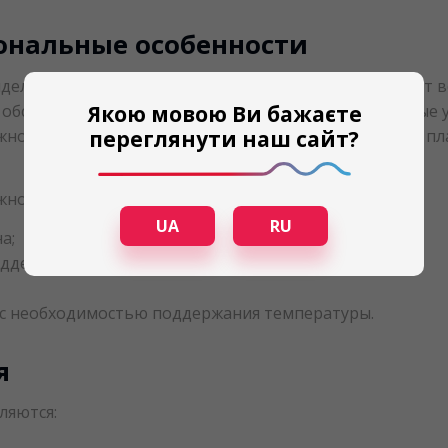
ональные особенности
ыделяются наличием внешнего конденсатора, что дает 
в обслуживаемом помещении. По этой причине, данные 
Якою мовою Ви бажаєте
жно контролировать оба параметра. Это относится к п
переглянути наш сайт?
жно классифицировать по их специализации. Так:
UA
RU
а;
поддерживать определенную температуру;
 с необходимостью поддержания температуры.
я
ляются: