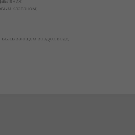
авления;
овым клапаном;
о всасывающем воздуховоде;