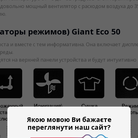
я довольно мощный вентилятор с расходом воздуха до 
ию.
торы режимов) Giant Eco 50
ста и вместе с тем информативна. Она включает диспл
реды.
ятся на верхней панели устройства и будут интуитивн
Якою мовою Ви бажаєте
переглянути наш сайт?