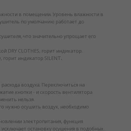
ажности в помещении. Уровень влажности в
осушитель по умолчанию работает до
сушителя, что значительно упрощает его
кой DRY CLOTHES, горит индикатор.
, горит индикатор SILENT
.
 расхода воздуха. Переключиться на
жатие кнопки - и скорость вентилятора
менить нельзя.
го нужно осушить воздух, необходимо
ановлении электропитания, функция
то исключает остановку осушения в подобных