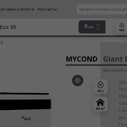
оставка и оплата
Контакты
0
$0
Eco 50
грн
€0
50 л
50
Осу
MYCOND
Giant 
Бытовой 
Для
Про
50 л
Объ
Тай
2
80 м
Габ
Вес
Пот