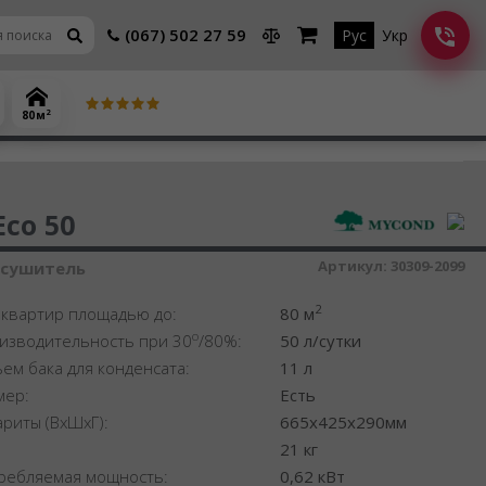
(067) 502 27 59
Рус
Укр
2
80 м
шитель воздуха
Eco 50
Артикул:
30309-2099
осушитель
2
 квартир площадью до:
80 м
o
изводительность при 30
/80%:
50 л/сутки
ем бака для конденсата:
11 л
мер:
Есть
ариты (ВхШхГ):
665x425x290мм
:
21 кг
ребляемая мощность:
0,62 кВт