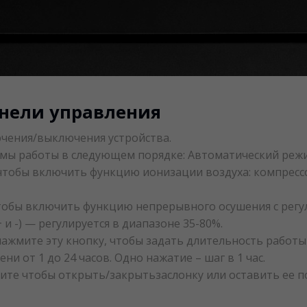
нели управления
ючения/выключения устройства.
мы работы в следующем порядке: Автоматический режи
чтобы включить функцию ионизации воздуха: компресс
тобы включить функцию непрерывного осушения с регу
 и -) — регулируется в диапазоне 35-80%.
жмите эту кнопку, чтобы задать длительность работы 
и от 1 до 24 часов. Одно нажатие – шаг в 1 час.
ите чтобы открыть/закрытьзаслонку или оставить ее п