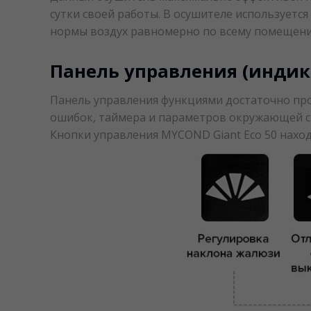
сутки своей работы. В осушителе используетс
нормы воздух равномерно по всему помещен
Панель управления (индика
Панель управления функциями достаточно про
ошибок, таймера и параметров окружающей с
Кнопки управления MYCOND Giant Eco 50 наход