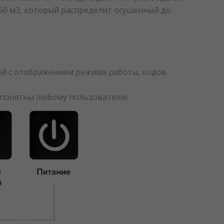
350 м3, который распределит осушенный до
ей с отображением режима работы, кодов
о понятны любому пользователю.