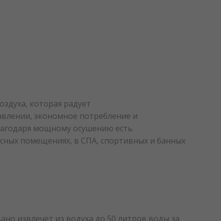
оздуха, которая радует
влении, экономное потребление и
лагодаря мощному осушению есть
сных помещениях, в СПА, спортивных и банных
но извлечет из водуха до 50 литров воды за