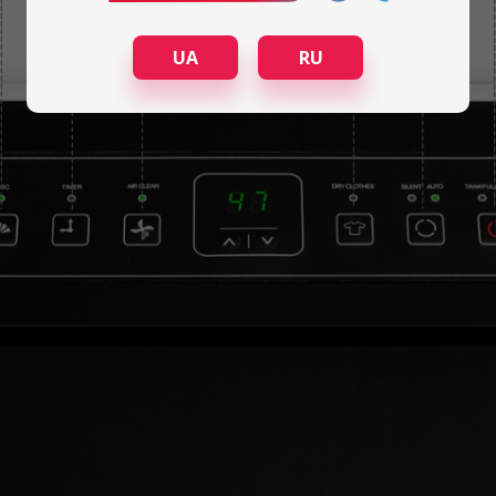
UA
RU