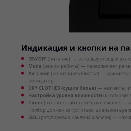
Индикация и кнопки на па
ON/OFF
(питание) — используется для вкл
Mode
(режим работы) — переключает режи
Air Clean
(ионизация\очистка) — нажмите, 
ионизатор.
DRY CLOTHES (сушка белья)
— нажмите, ч
Настройка уровня влажности
(кнопками +
Timer
(отложенный старт\выключение) — на
прибор должен запуститься, диапазон времен
OSC
(регулировка наклона жалюзи) — нажм