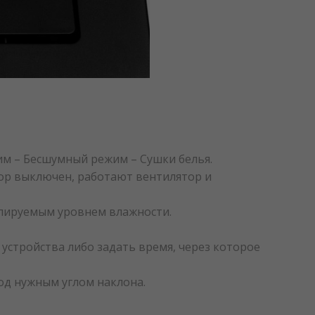
м – Бесшумный режим – Сушки белья.
ор выключен, работают вентилятор и
лируемым уровнем влажности.
устройства либо задать время, через которое
од нужным углом наклона.