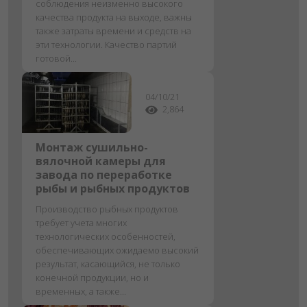
соблюдения неизменно высокого
качества продукта на выходе, важны
также затраты времени и средств на
эти технологии. Качество партий
готовой...
04/10/21
2,864
Монтаж сушильно-
вялочной камеры для
завода по переработке
рыбы и рыбных продуктов
Производство рыбных продуктов
требует учета многих
технологических особенностей,
обеспечивающих ожидаемо высокий
результат, касающийся, не только
конечной продукции, но и
временных, а также...