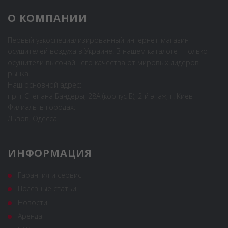
О КОМПАНИИ
Первый узкоспециализированный интернет-магазин
осушителей воздуха в Украине. В нашем каталоге - только
осушители высочайшего качества от мировых лидеров
рынка.
Наш основной адрес:
пр-т Степана Бандеры, 28А (корпус Б), 2-й этаж, г. Киев
Филиалы в городах:
Львов, Одесса
ИНФОРМАЦИЯ
Гарантия и сервис
Полезные статьи
Новости
Аренда