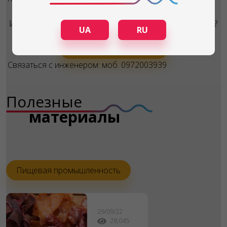
Интересует дополнительная информация?
UA
RU
Задать вопрос
Связаться с инженером: моб. 0972003939
Полезные
материалы
Пищевая промышленность
29/09/22
28,045