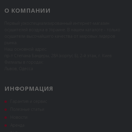
О КОМПАНИИ
Первый узкоспециализированный интернет-магазин
осушителей воздуха в Украине. В нашем каталоге - только
осушители высочайшего качества от мировых лидеров
рынка.
Наш основной адрес:
пр-т Степана Бандеры, 28А (корпус Б), 2-й этаж, г. Киев
Филиалы в городах:
Львов, Одесса
ИНФОРМАЦИЯ
Гарантия и сервис
Полезные статьи
Новости
Аренда