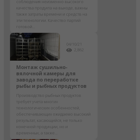
соблюдения неизменно высокого
качества продукта на выходе, важны
также затраты времени и средств на
эти технологии. Качество партий
готовой...
04/10/21
2,862
Монтаж сушильно-
вялочной камеры для
завода по переработке
рыбы и рыбных продуктов
Производство рыбных продуктов
требует учета многих
технологических особенностей,
обеспечивающих ожидаемо высокий
результат, касающийся, не только
конечной продукции, но и
временных, а также...