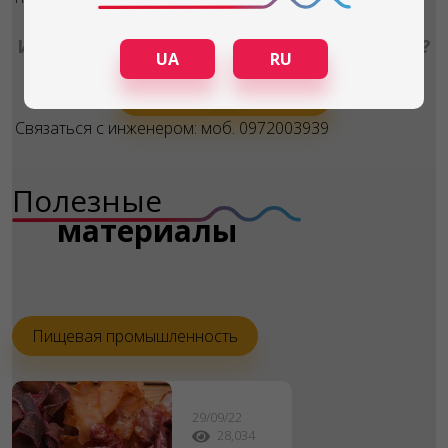
Интересует дополнительная информация?
UA
RU
Задать вопрос
Связаться с инженером: моб. 0972003939
Полезные
материалы
Пищевая промышленность
29/09/22
28,034