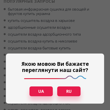
ПОПУЛЯРНЫЕ ЗАПРОСЫ
бытовая инфракрасная сушилка для овощей и
фруктов купить украина
купить осушитель воздуха в харькове
адсорбционные осушители воздуха
осушители воздуха адсорбционного типа
осушитель воздуха купить в николаеве
осушители воздуха бытовые купить
силикагель осушитель воздуха
осушитель воздуха для комнаты купить компактный
Якою мовою Ви бажаєте
осушитель воздуха
переглянути наш сайт?
инфракрасная сушка продуктов
купить осушитель воздуха для дома
осушители купить
UA
RU
бытовые осушители воздуха купить
осушители воздуха адсорбционные
купить осушитель воздуха в одессе