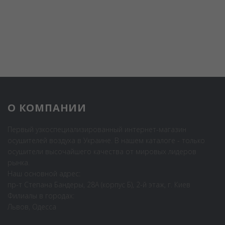
О КОМПАНИИ
Первый узкоспециализированный интернет-магазин
осушителей воздуха в Украине. В нашем каталоге - только
осушители высочайшего качества от мировых лидеров
рынка.
Наш основной адрес:
пр-т Степана Бандеры, 28А (корпус Б), 2-й этаж, г. Киев
Филиалы в городах:
Львов, Одесса