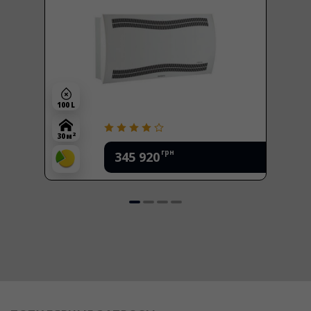
100 L
2
30 м
грн
345 920