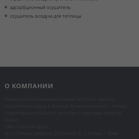
адсорбционный осушитель
осушитель воздуха для теплицы
О КОМПАНИИ
Первый узкоспециализированный интернет-магазин
осушителей воздуха в Украине. В нашем каталоге - только
осушители высочайшего качества от мировых лидеров
рынка.
Наш основной адрес:
пр-т Степана Бандеры, 28А (корпус Б), 2-й этаж, г. Киев