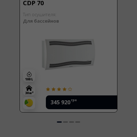
CDP 70
Тип осушителя:
Для бассейнов
100 L
2
30 м
грн
345 920