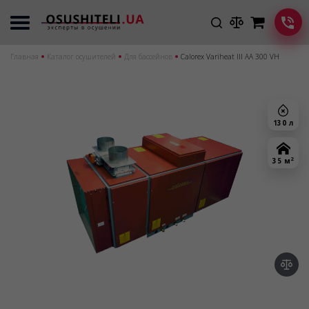
Главная
Каталог осушителей
Для бассейнов
Calorex Variheat III AA 300 VH
130 л
2
35 м