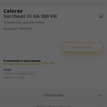
Осушитель воздуха
Calorex
Variheat III AA 300 VH
Осушитель для бассейна
Артикул:
10810-05
Узнать цену
В наличии в магазинах
Киев
Степана Бандеры 28 А,
корпус Б, 2 этаж
Описание