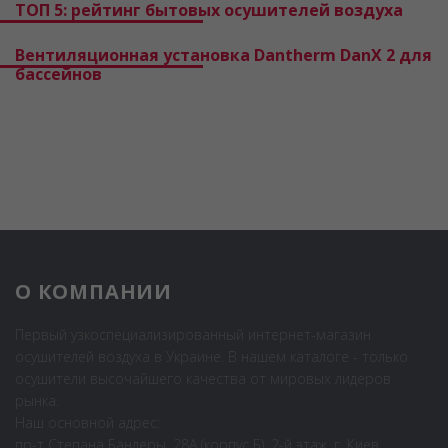
ТОП 5: рейтинг бытовых осушителей воздуха
Вентиляционная установка Dantherm DanX 2 для
бассейнов
О КОМПАНИИ
Первый узкоспециализированный интернет-магазин
осушителей воздуха в Украине. В нашем каталоге - только
осушители высочайшего качества от мировых лидеров
рынка.
Наш основной адрес:
пр-т Степана Бандеры, 28А (корпус Б), 2-й этаж, г. Киев