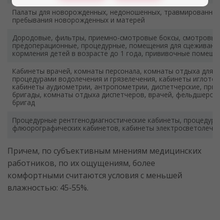
Палаты для новорожденных, недоношенных, травмированных
пребывания новорожденных и матерей
Дородовые, фильтры, приемно-смотровые боксы, смотровые
предоперационные, процедурные, помещения для сцеживания
кормления детей в возрасте до 1 года, прививочные помеще
Кабинеты врачей, комнаты персонала, комнаты отдыха для 
процедурами водолечения и грязелечения, кабинеты иглотер
кабинеты аудиометрии, антропометрии, диспетчерские, пр
бригады, комнаты отдыха диспетчеров, врачей, фельдшеров
бригад
Процедурные рентгенодиагностические кабинеты, процедурн
флюорографических кабинетов, кабинеты электросветолечен
Причем, по субъективным мнениям медицинских
работников, по их ощущениям, более
комфортными считаются условия с меньшей
влажностью: 45-55%.